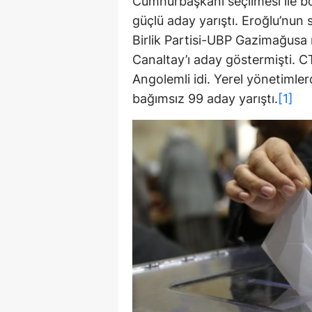
Cumhurbaşkanı seçilmesi ile boş
güçlü aday yarıştı. Eroğlu’nun
Birlik Partisi-UBP Gazimağusa m
Canaltay’ı aday göstermişti. C
Angolemli idi. Yerel yönetimlerd
bağımsız 99 aday yarıştı.
[1]