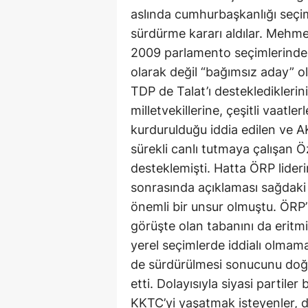
aslında cumhurbaşkanlığı seçiml
sürdürme kararı aldılar. Mehme
2009 parlamento seçimlerinde a
olarak değil “bağımsız aday” o
TDP de Talat’ı desteklediklerin
milletvekillerine, çeşitli vaatl
kurdurulduğu iddia edilen ve A
sürekli canlı tutmaya çalışan 
desteklemişti. Hatta ÖRP lideri
sonrasında açıklaması sağdaki 
önemli bir unsur olmuştu. ÖRP
görüşte olan tabanını da eritmi
yerel seçimlerde iddialı olmam
de sürdürülmesi sonucunu doğu
etti. Dolayısıyla siyasi partile
KKTC’yi yaşatmak isteyenler, di