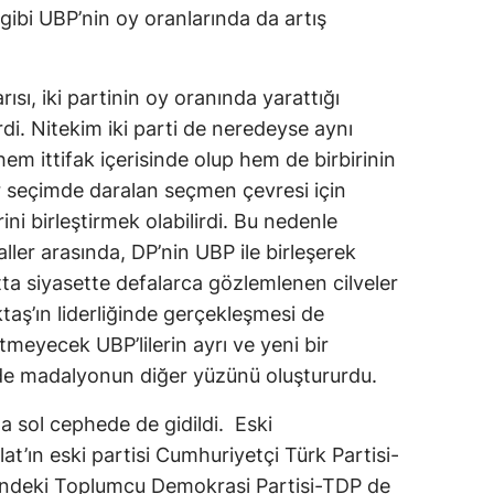
gibi UBP’nin oy oranlarında da artış
sı, iki partinin oy oranında yarattığı
rdi. Nitekim iki parti de neredeyse aynı
hem ittifak içerisinde olup hem de birbirinin
r seçimde daralan seçmen çevresi için
ni birleştirmek olabilirdi. Bu nedenle
aller arasında, DP’nin UBP ile birleşerek
ta siyasette defalarca gözlemlenen cilveler
aş’ın liderliğinde gerçekleşmesi de
meyecek UBP’lilerin ayrı ve yeni bir
de madalyonun diğer yüzünü oluştururdu.
 sol cephede de gidildi. Eski
’ın eski partisi Cumhuriyetçi Türk Partisi-
indeki Toplumcu Demokrasi Partisi-TDP de