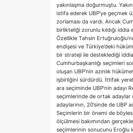
yakınlaşma doğurmuştu. Yakın
istifa ederek UBP’ye geçmek üz
zorlaması da vardı. Ancak Cum
birlikteliği zorunlu kıldığı iddia
Özellikle Tahsin Ertuğruloğlu’n
endişesi ve Türkiye’deki hüküme
bir strateji ile desteklediği idd
Cumhurbaşkanlığı seçimleri so
oluşan UBP’nin azınlık hüküme
işbirliğini sürdürdü. İttifak yer
ara seçiminde UBP’nin adayı R
seçimlerinde de ortak adaylar 
adaylarının, 20’sinde de UBP ad
Seçimlerin bir önemi de böylesi
ölçülmesi bakımından gerçekl
seçimlerinin sonucunu Eroğlu l