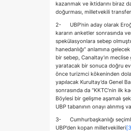
kazanmak ve iktidarını biraz d
doğurması, milletvekili transfe
2- UBP’nin aday olarak Eroğlu
kararın anketler sonrasında ve
spekülasyonlara sebep olmuştu.
hanedanlığı” anlamına gelecek o
bir sebep, Canaltay’ın meclise 
yaratacak bir sonuca doğru eviril
önce turizmci kökeninden dola
yapılacak Kurultay’da Genel B
sonrasında da “KKTC’nin ilk k
Böylesi bir gelişme aşamalı şe
UBP tabanının onayı alınmış va
3- Cumhurbaşkanlığı seçimleri 
UBP’den kopan milletvekilleri
[3