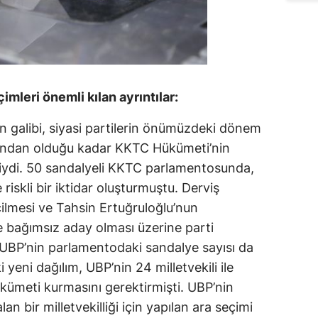
imleri önemli kılan ayrıntılar:
in galibi, siyasi partilerin önümüzdeki dönem
ısından olduğu kadar KKTC Hükümeti’nin
liydi. 50 sandalyeli KKTC parlamentosunda,
 riskli bir iktidar oluşturmuştu. Derviş
lmesi ve Tahsin Ertuğruloğlu’nun
 bağımsız aday olması üzerine parti
 UBP’nin parlamentodaki sandalye sayısı da
eni dağılım, UBP’nin 24 milletvekili ile
hükümeti kurmasını gerektirmişti. UBP’nin
n bir milletvekilliği için yapılan ara seçimi