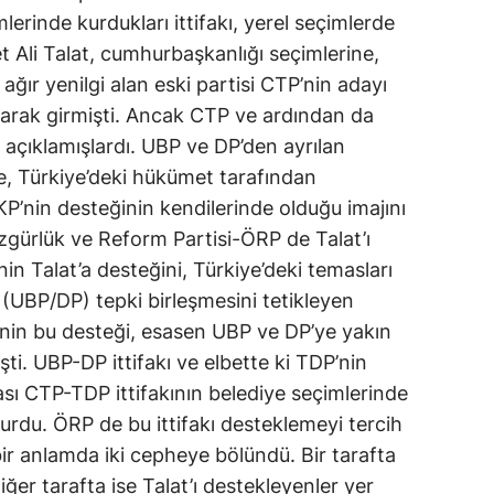
erinde kurdukları ittifakı, yerel seçimlerde
t Ali Talat, cumhurbaşkanlığı seçimlerine,
ğır yenilgi alan eski partisi CTP’nin adayı
larak girmişti. Ancak CTP ve ardından da
i açıklamışlardı. UBP ve DP’den ayrılan
erle, Türkiye’deki hükümet tarafından
KP’nin desteğinin kendilerinde olduğu imajını
Özgürlük ve Reform Partisi-ÖRP de Talat’ı
nin Talat’a desteğini, Türkiye’deki temasları
(UBP/DP) tepki birleşmesini tetikleyen
’nin bu desteği, esasen UBP ve DP’ye yakın
şti. UBP-DP ittifakı ve elbette ki TDP’nin
ası CTP-TDP ittifakının belediye seçimlerinde
rdu. ÖRP de bu ittifakı desteklemeyi tercih
r bir anlamda iki cepheye bölündü. Bir tarafta
ğer tarafta ise Talat’ı destekleyenler yer