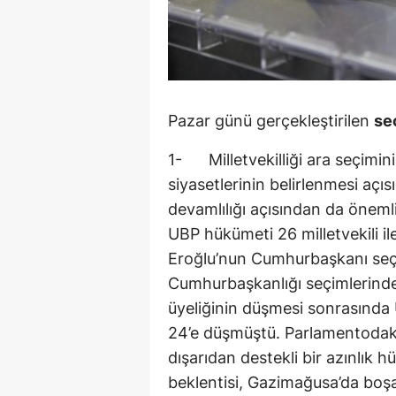
Pazar günü gerçekleştirilen
seç
1- Milletvekilliği ara seçimin
siyasetlerinin belirlenmesi aç
devamlılığı açısından da önem
UBP hükümeti 26 milletvekili ile
Eroğlu’nun Cumhurbaşkanı seçi
Cumhurbaşkanlığı seçimlerinde
üyeliğinin düşmesi sonrasında
24’e düşmüştü. Parlamentodaki y
dışarıdan destekli bir azınlık 
beklentisi, Gazimağusa’da boşala