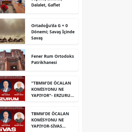
Dalalet, Gaflet
Ortadoğu’da G + 0
Dönemi; Savaş İçinde
Savaş
Fener Rum Ortodoks
Patrikhanesi
"TBMM'DE ÖCALAN
KOMİSYONU NE
YAPIYOR"- ERZURUM
PANELİ
TBMM'DE ÖCALAN
KOMİSYONU NE
YAPIYOR-SİVAS