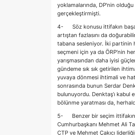
yoklamalarında, DP’nin olduğu 
gerçekleştirmişti.
4- Söz konusu ittifakın başarı
artıştan fazlasını da doğurabili
tabana sesleniyor. İki partinin 
seçmeni için ya da ÖRP’nin he
yarışmasından daha iyisi güçleri
gündeme sık sık getirilen ihtim
yuvaya dönmesi ihtimali ve hat
sonrasında bunun Serdar Denkt
bulunuyordu. Denktaş’ı kabul et
bölünme yaratması da, herhal
5- Benzer bir seçim ittifakına
Cumhurbaşkanı Mehmet Ali Talat
CTP ve Mehmet Çakıcı liderliğ