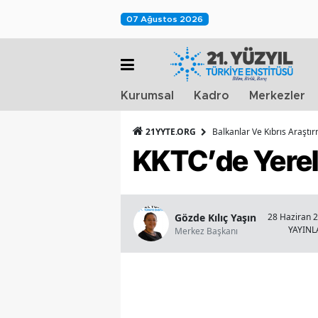
07 Ağustos 2026
Kurumsal
Kadro
Merkezler
21YYTE.ORG
Balkanlar Ve Kıbrıs Araştı
KKTC’de Yerel 
Gözde Kılıç Yaşın
28 Haziran 2
YAYIN
Merkez Başkanı