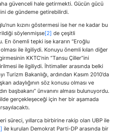
aha güvenceli hale getirmekti. Gücün gücü
rini de gündeme getirebilirdi.
’nun kızını göstermesi ise her ne kadar bu
rildiği söylenmişse
[2]
de çeşitli
 En önemli tepki ise kararın “Eroğlu
lması ile ilgiliydi. Konuyu önemli kılan diğer
girmesinin KKTC’nin “Tansu Çiller”ini
mesi ile ilgiliydi. İhtimaller arasında belki
yı Turizm Bakanlığı, ardından Kasım 2010’da
aşkan adaylığının söz konusu olması ve
adın başbakanı” ünvanını alması bulunuyordu.
kilde gerçekleşeceği için her bir aşamada
rsayılacaktı.
süreci, yıllarca birbirine rakip olan UBP ile
]
ile kurulan Demokrat Parti-DP arasında bir