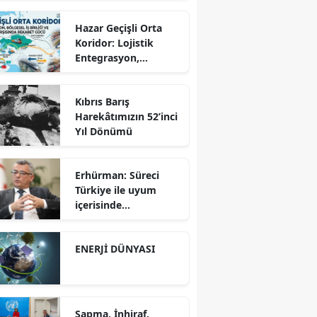
Hazar Geçişli Orta
Koridor: Lojistik
Entegrasyon,
Bölgesel İş Birliği ve
Kuzey Koridoru
Kıbrıs Barış
Karşısında Rekabet
Harekâtımızın 52’inci
Gücü
Yıl Dönümü
Erhürman: Süreci
Türkiye ile uyum
içerisinde
yürütüyoruz?!
ENERJİ DÜNYASI
Sapma, İnhiraf,