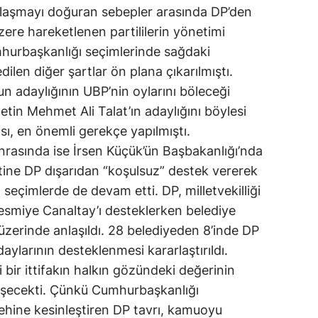
laşmayı doğuran sebepler arasında DP’den
ere hareketlenen partililerin yönetimi
hurbaşkanlığı seçimlerinde sağdaki
 edilen diğer şartlar ön plana çıkarılmıştı.
un adaylığının UBP’nin oylarını böleceği
tin Mehmet Ali Talat’ın adaylığını böylesi
iası, en önemli gerekçe yapılmıştı.
nrasında ise İrsen Küçük’ün Başbakanlığı’nda
tine DP dışarıdan “koşulsuz” destek vererek
el seçimlerde de devam etti. DP, milletvekilliği
esmiye Canaltay’ı desteklerken belediye
üzerinde anlaşıldı. 28 belediyeden 8’inde DP
aylarının desteklenmesi kararlaştırıldı.
 bir ittifakın halkın gözündeki değerinin
eşecekti. Çünkü Cumhurbaşkanlığı
ehine kesinleştiren DP tavrı, kamuoyu