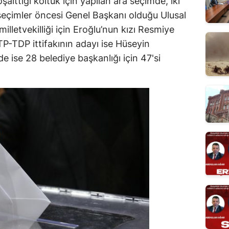
alttığı koltuk için yapılan ara seçimde, iki
 seçimler öncesi Genel Başkanı olduğu Ulusal
illetvekilliği için Eroğlu’nun kızı Resmiye
TP-TDP ittifakının adayı ise Hüseyin
e ise 28 belediye başkanlığı için 47'si