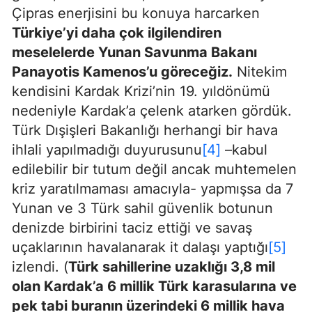
Çipras enerjisini bu konuya harcarken
Türkiye’yi daha çok ilgilendiren
meselelerde Yunan Savunma Bakanı
Panayotis Kamenos’u göreceğiz.
Nitekim
kendisini Kardak Krizi’nin 19. yıldönümü
nedeniyle Kardak’a çelenk atarken gördük.
Türk Dışişleri Bakanlığı herhangi bir hava
ihlali yapılmadığı duyurusunu
[4]
–kabul
edilebilir bir tutum değil ancak muhtemelen
kriz yaratılmaması amacıyla- yapmışsa da 7
Yunan ve 3 Türk sahil güvenlik botunun
denizde birbirini taciz ettiği ve savaş
uçaklarının havalanarak it dalaşı yaptığı
[5]
izlendi. (
Türk sahillerine uzaklığı 3,8 mil
olan Kardak’a 6 millik Türk karasularına ve
pek tabi buranın üzerindeki 6 millik hava