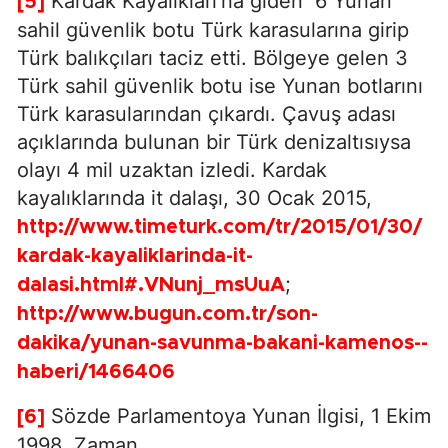
Kardak Kayalıkları'na giden 6 Yunan
[5]
sahil güvenlik botu Türk karasularına girip
Türk balıkçıları taciz etti. Bölgeye gelen 3
Türk sahil güvenlik botu ise Yunan botlarını
Türk karasularından çıkardı. Çavuş adası
açıklarında bulunan bir Türk denizaltısıysa
olayı 4 mil uzaktan izledi. Kardak
kayalıklarında it dalaşı, 30 Ocak 2015,
http://www.timeturk.com/tr/2015/01/30/
kardak-kayaliklarinda-it-
;
dalasi.html#.VNunj_msUuA
http://www.bugun.com.tr/son-
dakika/yunan-savunma-bakani-kamenos--
haberi/1466406
Sözde Parlamentoya Yunan İlgisi, 1 Ekim
[6]
1998, Zaman