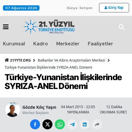
Giriş Yap
07 Ağustos 2026
Künye
İletişim
Stra
Kurumsal
Kadro
Merkezler
Faaliyetler
TV
21YYTE.ORG
Balkanlar Ve Kıbrıs Araştırmaları Merkezi
Türkiye-Yunanistan İlişkilerinde SYRIZA-ANEL Dönemi
Türkiye-Yunanistan İlişkilerinde
SYRIZA-ANEL Dönemi
Gözde Kılıç Yaşın
04 Mart 2015 - 22:05
12 Dakika
YAYINLANMA
OKUNMA SÜRESİ
Merkez Başkanı