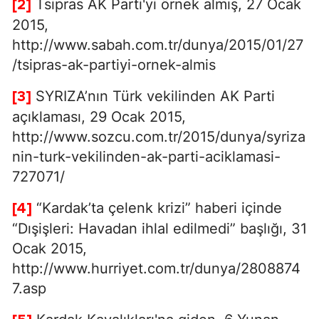
Tsipras AK Parti'yi örnek almış, 27 Ocak
[2]
2015,
http://www.sabah.com.tr/dunya/2015/01/27
/tsipras-ak-partiyi-ornek-almis
SYRIZA’nın Türk vekilinden AK Parti
[3]
açıklaması, 29 Ocak 2015,
http://www.sozcu.com.tr/2015/dunya/syriza
nin-turk-vekilinden-ak-parti-aciklamasi-
727071/
“Kardak’ta çelenk krizi” haberi içinde
[4]
“Dışişleri: Havadan ihlal edilmedi” başlığı, 31
Ocak 2015,
http://www.hurriyet.com.tr/dunya/2808874
7.asp