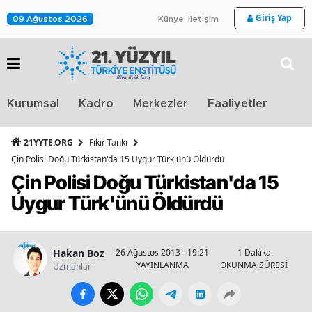
Giriş Yap
09 Ağustos 2026
Künye
İletişim
Stra
Kurumsal
Kadro
Merkezler
Faaliyetler
TV
21YYTE.ORG
Fikir Tankı
Çin Polisi Doğu Türkistan'da 15 Uygur Türk'ünü Öldürdü
Çin Polisi Doğu Türkistan'da 15
Uygur Türk'ünü Öldürdü
Hakan Boz
26 Ağustos 2013 - 19:21
1 Dakika
YAYINLANMA
OKUNMA SÜRESİ
Uzmanlar