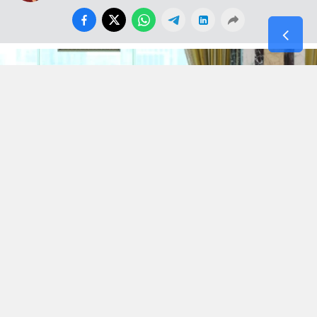
Dün 21. Yüzyıl Türkiye Enstitüsü sitesinde çağın
modası, adı ve iddiası büyük ama içi kof Stratejik
Ortaklık anlaşmalarını kaleme almışken yeni bir