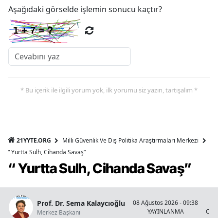
Aşağıdaki görselde işlemin sonucu kaçtır?
* Bu içerik ile ilgili yorum yok, ilk yorumu siz yazın, tartışalım *
21YYTE.ORG
Milli Güvenlik Ve Dış Politika Araştırmaları Merkezi
“ Yurtta Sulh, Cihanda Savaş”
“ Yurtta Sulh, Cihanda Savaş”
Prof. Dr. Sema Kalaycıoğlu
08 Ağustos 2026 - 09:38
YAYINLANMA
OKU
Merkez Başkanı