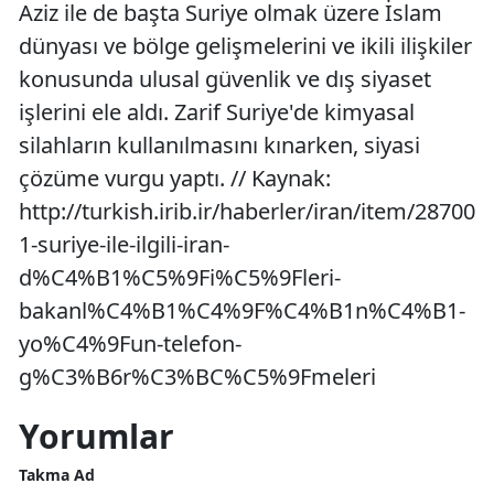
Aziz ile de başta Suriye olmak üzere İslam
dünyası ve bölge gelişmelerini ve ikili ilişkiler
konusunda ulusal güvenlik ve dış siyaset
işlerini ele aldı. Zarif Suriye'de kimyasal
silahların kullanılmasını kınarken, siyasi
çözüme vurgu yaptı. // Kaynak:
http://turkish.irib.ir/haberler/iran/item/28700
1-suriye-ile-ilgili-iran-
d%C4%B1%C5%9Fi%C5%9Fleri-
bakanl%C4%B1%C4%9F%C4%B1n%C4%B1-
yo%C4%9Fun-telefon-
g%C3%B6r%C3%BC%C5%9Fmeleri
Yorumlar
Takma Ad