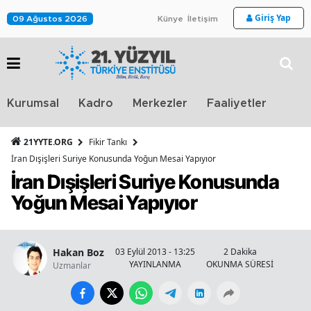
Giriş Yap
09 Ağustos 2026
Künye
İletişim
Stra
Kurumsal
Kadro
Merkezler
Faaliyetler
TV
21YYTE.ORG
Fikir Tankı
İran Dışişleri Suriye Konusunda Yoğun Mesai Yapıyıor
İran Dışişleri Suriye Konusunda
Yoğun Mesai Yapıyıor
Hakan Boz
03 Eylül 2013 - 13:25
2 Dakika
YAYINLANMA
OKUNMA SÜRESİ
Uzmanlar