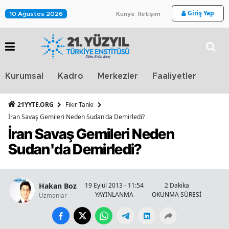
Giriş Yap
10 Ağustos 2026
Künye
İletişim
Stra
Kurumsal
Kadro
Merkezler
Faaliyetler
TV
21YYTE.ORG
Fikir Tankı
İran Savaş Gemileri Neden Sudan'da Demirledi?
İran Savaş Gemileri Neden
Sudan'da Demirledi?
Hakan Boz
19 Eylül 2013 - 11:54
2 Dakika
YAYINLANMA
OKUNMA SÜRESİ
Uzmanlar