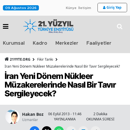
Giriş Yap
09 Ağustos 2026
Künye
İletişim
Stra
Kurumsal
Kadro
Merkezler
Faaliyetler
TV
21YYTE.ORG
Fikir Tankı
İran Yeni Dönem Nükleer Müzakerelerinde Nasıl Bir Tavır Sergileyecek?
İran Yeni Dönem Nükleer
Müzakerelerinde Nasıl Bir Tavır
Sergileyecek?
Hakan Boz
06 Eylül 2013 - 11:46
2 Dakika
YAYINLANMA
OKUNMA SÜRESİ
Uzmanlar