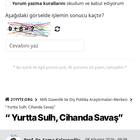
Yorum yazma kurallarını
okudum ve kabul ediyorum
Aşağıdaki görselde işlemin sonucu kaçtır?
* Bu içerik ile ilgili yorum yok, ilk yorumu siz yazın, tartışalım *
21YYTE.ORG
Milli Güvenlik Ve Dış Politika Araştırmaları Merkezi
“ Yurtta Sulh, Cihanda Savaş”
“ Yurtta Sulh, Cihanda Savaş”
Prof. Dr. Sema Kalaycıoğlu
08 Ağustos 2026 - 09:38