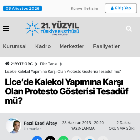
Giriş Yap
08 Ağustos 2026
Künye
İletişim
Stra
Kurumsal
Kadro
Merkezler
Faaliyetler
TV
21YYTE.ORG
Fikir Tankı
Lice’de Kalekol Yapımına Karşı Olan Protesto Gösterisi Tesadüf mü?
Lice’de Kalekol Yapımına Karşı
Olan Protesto Gösterisi Tesadüf
mü?
Fazıl Esad Altay
28 Haziran 2013 - 20:20
2 Dakika
YAYINLANMA
OKUNMA SÜRESİ
Uzmanlar