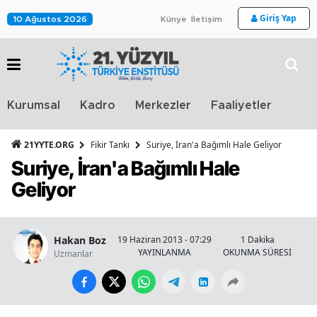
Giriş Yap
10 Ağustos 2026
Künye
İletişim
Stra
Kurumsal
Kadro
Merkezler
Faaliyetler
TV
21YYTE.ORG
Fikir Tankı
Suriye, İran'a Bağımlı Hale Geliyor
Suriye, İran'a Bağımlı Hale
Geliyor
Hakan Boz
19 Haziran 2013 - 07:29
1 Dakika
YAYINLANMA
OKUNMA SÜRESİ
Uzmanlar