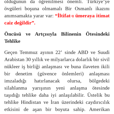
olduğunun da öğrenilmesi önemli. Türkiye’ye
övgüleri boşuna olmamalı Bir Osmanlı ikazını
anımsamakta yarar var:
“İltifat-ı ümeraya itimat
caiz değildir”.
Öncüsü ve Artçısıyla
Bilinenin Ötesindeki
Tehlike
Geçen Temmuz ayının 22’ sinde ABD ve Suudi
Arabistan 30 yıllık ve milyarlarca dolarlık bir sivil
nükleer iş birliği anlaşması ve buna ilaveten ikili
bir denetim (güvence önlemleri) anlaşması
imzaladığı hatırlanacak olursa, bölgedeki
silahlanma yarışının yeni anlaşma ötesinde
taşıdığı tehlike daha iyi anlaşılabilir. Üstelik bu
tehlike Hindistan ve İran üzerindeki caydırıcılık
etkisini de aşan bir boyuta sahip. Amerikan