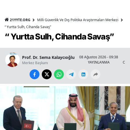
21YYTE.ORG
Milli Güvenlik Ve Dış Politika Araştırmaları Merkezi
“ Yurtta Sulh, Cihanda Savaş”
“ Yurtta Sulh, Cihanda Savaş”
Prof. Dr. Sema Kalaycıoğlu
08 Ağustos 2026 - 09:38
YAYINLANMA
OKU
Merkez Başkanı