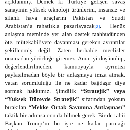
açıklanmış. Demek ki Türkiye gelişen savaş
sanayinin yüksek teknoloji ürünlerini, insansız ve
silahlı hava araçlarını Pakistan ve Suudi
Arabistan’a rahatlıkla pazarlayacak
.
Henüz
[2]
anlaşma metninde yer alan destek taahhüdünden
öte, mütekabiliyete dayanması gereken ayrıntılar
şekillenmiş değil. Zaten herhalde meclisler
onamadan yürürlüğe giremez. Ama iyi düşünülüp,
değerlendirilmeden, kamuoyuyla ayrıntısı
paylaşılmadan böyle bir anlaşmaya imza atmak,
vatan sorumluluğu ile ne kadar bağdaşır diye
sormak hakkımız. Şimdilik
“Stratejik” veya
“Yüksek Düzeyde Stratejik”
sıfatından yoksun
bırakılan
“Mekke Ortak Savunma Antlaşması”
taktik bir adımsa onu da bilmek gerek. Bir de tabii
Başkan Trump’ın bu işte ne kadar parmağı