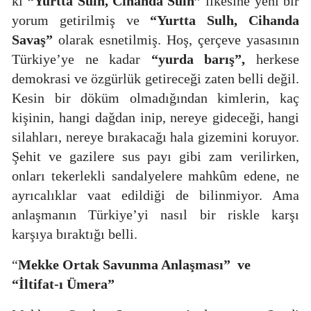
ki
“Yurtta Sulh, Cihanda Sulh”
ilkesine yeni bir
yorum getirilmiş ve
“Yurtta Sulh, Cihanda
Savaş”
olarak esnetilmiş. Hoş, çerçeve yasasının
Türkiye’ye ne kadar
“yurda barış”,
herkese
demokrasi ve özgürlük getireceği zaten belli değil.
Kesin bir döküm olmadığından kimlerin, kaç
kişinin, hangi
dağdan inip, nereye gideceği, hangi
silahları, nereye bırakacağı hala gizemini koruyor.
Şehit ve gazilere sus payı gibi zam verilirken,
onları tekerlekli sandalyelere mahkûm edene, ne
ayrıcalıklar vaat edildiği de bilinmiyor. Ama
anlaşmanın Türkiye’yi nasıl bir riskle karşı
karşıya bıraktığı belli.
“
Mekke Ortak Savunma Anlaşması”
ve
“İltifat-ı Ümera”