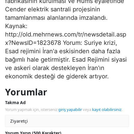
fabrikasının kurulması ve Hums eyaletinde
Cender elektrik santrali projesinin
tamamlanması alanlarında imzalandı.
Kaynak:
http://old.mehrnews.com/tr/newsdetail.asp
x?NewsID=1823678 Yorum: Suriye krizi,
Esad rejimini İran'a eskisinden daha fazla
bağımlı hale getirmiştir. Esad Rejimini siyasi
ve askeri olarak destekleyen İran'ın
ekonomik desteği de giderek artıyor.
Yorumlar
Takma Ad
Yorum yapmak için, isterseniz
giriş yapabilir
veya
kayıt olabilirsiniz
.
Yorum Yazın (500 Karakter)