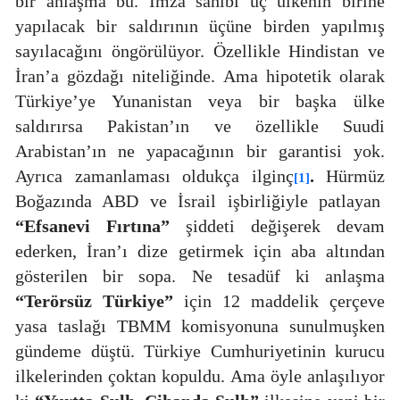
bir anlaşma bu. İmza sahibi üç ülkenin birine
yapılacak bir saldırının üçüne birden yapılmış
sayılacağını öngörülüyor. Özellikle Hindistan ve
İran’a gözdağı niteliğinde. Ama hipotetik olarak
Türkiye’ye Yunanistan veya bir başka ülke
saldırırsa Pakistan’ın ve özellikle Suudi
Arabistan’ın ne yapacağının bir garantisi yok.
Ayrıca zamanlaması oldukça ilginç
.
Hürmüz
[1]
Boğazında ABD ve İsrail işbirliğiyle patlayan
“Efsanevi Fırtına”
şiddeti değişerek devam
ederken, İran’ı dize getirmek için aba altından
gösterilen bir sopa. Ne tesadüf ki anlaşma
“Terörsüz Türkiye”
için 12 maddelik çerçeve
yasa taslağı TBMM komisyonuna sunulmuşken
gündeme düştü. Türkiye Cumhuriyetinin kurucu
ilkelerinden çoktan kopuldu. Ama öyle anlaşılıyor