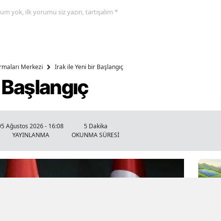
yorum yok, ilk yorumu siz yazın, tartışalım *
ırmaları Merkezi
Irak ile Yeni bir Başlangıç
ir Başlangıç
05 Ağustos 2026 - 16:08
5 Dakika
YAYINLANMA
OKUNMA SÜRESİ