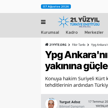
07 Ağustos 2026
Kurumsal
Kadro
Merkezler
21YYTE.ORG
Fikir Tankı
Ypg Ankara'n
Ypg Ankara'nın
yakınına güçler
Konuya hakim Suriyeli Kürt k
tehditlerinin ardından Türkiye
Turgut Adsız
17 Temmuz 201
YAYINL
Bilimsel Danışman