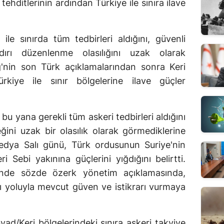
tehditlerinin ardından Türkiye ile sınıra ilave
ile sınırda tüm tedbirleri aldığını, güvenli
dırı düzenlenme olasılığını uzak olarak
pg'nin son Türk açıklamalarından sonra Keri
kiye ile sınır bölgelerine ilave güçler
bu yana gerekli tüm askeri tedbirleri aldığını
ğini uzak bir olasılık olarak görmediklerine
medya Salı günü, Türk ordusunun Suriye'nin
i Sebi yakınına güçlerini yığdığını belirtti.
inde sözde özerk yönetim açıklamasında,
sı yoluyla mevcut güven ve istikrarı vurmaya
yad/Keri bölgelerindeki sınıra askeri takviye