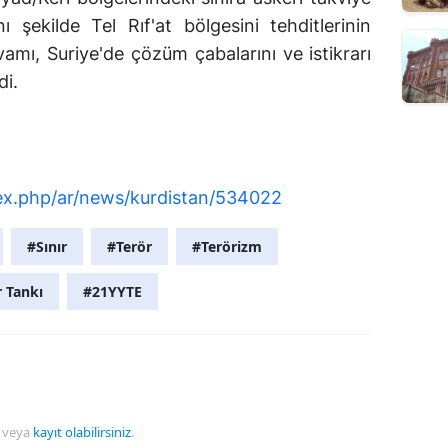
şekilde Tel Rıf'at bölgesini tehditlerinin
amı, Suriye'de çözüm çabalarını ve istikrarı
di.
x.php/ar/news/kurdistan/534022
#Sınır
#Terör
#Terörizm
r Tankı
#21YYTE
veya
kayıt olabilirsiniz
.