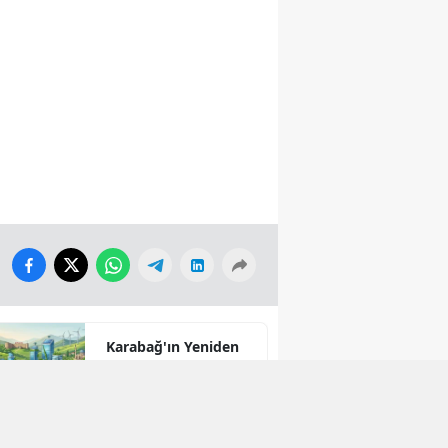
Karabağ'ın Yeniden
İmarı: Akıllı Şehirler,
Yeşil Enerji ve Büyük
Dönüş Programı
Ekseninde