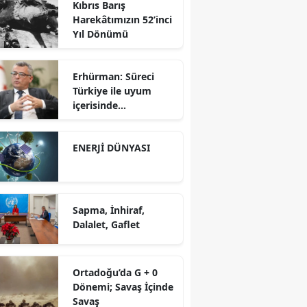
Kıbrıs Barış
Karşısında Rekabet
Harekâtımızın 52’inci
Gücü
Yıl Dönümü
Erhürman: Süreci
Türkiye ile uyum
içerisinde
yürütüyoruz?!
ENERJİ DÜNYASI
Sapma, İnhiraf,
Dalalet, Gaflet
Ortadoğu’da G + 0
Dönemi; Savaş İçinde
Savaş