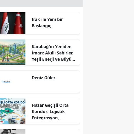
Irak ile Yeni bir
Başlangıç
Karabağ'ın Yeniden
İmarı: Akıllı Şehirler,
Yeşil Enerji ve Büyük
Dönüş Programı
Ekseninde
Deniz Güler
Sürdürülebilir
Kalkınma
Hazar Geçişli Orta
Koridor: Lojistik
Entegrasyon,
Bölgesel İş Birliği ve
Kuzey Koridoru