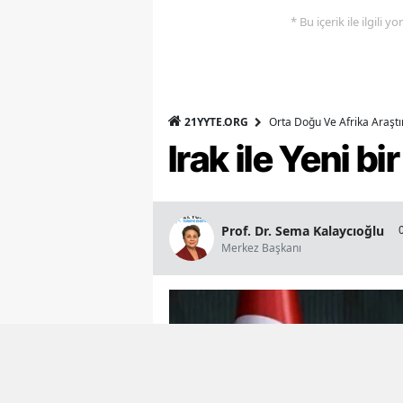
* Bu içerik ile ilgili 
21YYTE.ORG
Orta Doğu Ve Afrika Araşt
Irak ile Yeni b
Prof. Dr. Sema Kalaycıoğlu
Merkez Başkanı