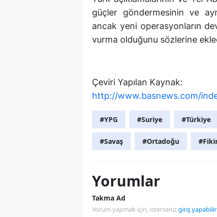
güçler göndermesinin ve aynı 
ancak yeni operasyonların dev
vurma olduğunu sözlerine ekle
Çeviri Yapılan Kaynak:
http://www.basnews.com/inde
#YPG
#Suriye
#Türkiye
#Savaş
#Ortadoğu
#Fiki
Yorumlar
Takma Ad
Yorum yapmak için, isterseniz
giriş yapabilir