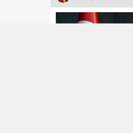
Hürmüz’de kopan
“Efsanevi Öfke(Epi