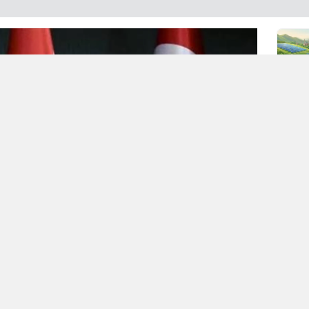
c Fury)”
fırtınası, bölgenin yüksek gerilimli atmosferini terk