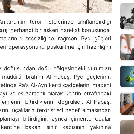
ara'nın terör listelerinde sınıflandırdığı
 karşı herhangi bir askeri harekat konusunda
alarının sessizliğine rağmen Pyd güçleri
eri operasyonunu püskürtme için hazırlığını
y doğusundan doğu bölgesindeki durumları
müdürü İbrahim Al-Habaş, Pyd güçlerinin
ayetinde Ra's Al-Ayn kenti caddelerini madeni
mayı ve eş zamanlı olarak kentin etrafındaki
emlerini bitirdiklerini doğruladı. Al-Habaş,
rını uçakların teröristleri hedef almasından
plamayı bitirdiğini, ayrıca çimento odalar
 kentine bakan sınır kapısının yakınına