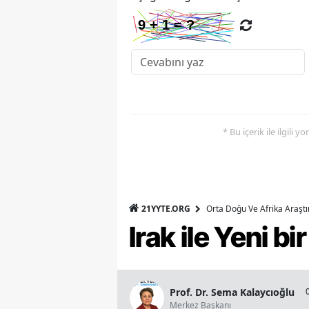
* Bu içerik ile ilgili 
21YYTE.ORG
Orta Doğu Ve Afrika Araşt
Irak ile Yeni b
Prof. Dr. Sema Kalaycıoğlu
Merkez Başkanı