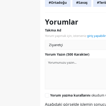
#Ortadoğu
#Savaş
#Terö
Yorumlar
Takma Ad
Yorum yapmak için, isterseniz
giriş yapabilir
Yorum Yazın (500 Karakter)
Yorum yazma kurallarını
okudum v
Aşağıdaki görselde işlemin sonucu