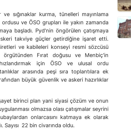
r ve sığınaklar kurma, tünelleri mayınlama
rk ordusu ve ÖSO grupları ile yakın zamanda
nmaya başladı. Pyd'nin öngörülen çatışmaya
keri takviye güçler getirdiğine işaret etti.
iretleri ve kabileleri konseyi resmi sözcüsü
 örgütünden Fırat doğusu ve Menbiç'in
 hızlandırmak için ÖSO ve ulusal ordu
nlıklar arasında peşi sıra toplantılara ek
afından büyük güvenlik ve askeri hazırlıklar
şayet birinci plan yani siyasi çözüm ve onun
uygulanması olmazsa olası çatışmalar seyrini
subaylardan onlarcasını katmaya ek olarak
. Sayısı 22 bin civarında oldu.