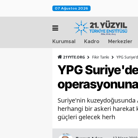
07 Ağustos 2026
Kurumsal
Kadro
Merkezler
21YYTE.ORG
Fikir Tankı
YPG Suriye'
YPG Suriye'de
operasyonuna 
Suriye'nin kuzeydoğusunda Ank
herhangi bir askeri harekat
güçleri gelecek herh