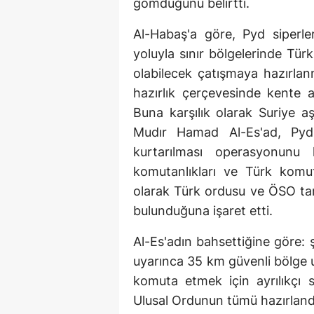
gömdüğünü belirtti.
Al-Habaş'a göre, Pyd siperle
yoluyla sınır bölgelerinde Tü
olabilecek çatışmaya hazırla
hazırlık çerçevesinde kente as
Buna karşılık olarak Suriye aş
Mudır Hamad Al-Es'ad, Pyd
kurtarılması operasyonunu
komutanlıkları ve Türk komuta
olarak Türk ordusu ve ÖSO tar
bulunduğuna işaret etti.
Al-Es'adın bahsettiğine göre: 
uyarınca 35 km güvenli bölge 
komuta etmek için ayrılıkçı 
Ulusal Ordunun tümü hazırlandı