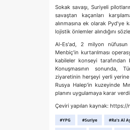
Sokak savaşı, Suriyeli pilotları
savaştan kaçanları karşılam
alınmasına ek olarak Pyd'ye k
lojistik önlemler alındığını sözl
Al-Es'ad, 2 milyon nüfusun 
Menbiç'in kurtarılması operas
kabileler konseyi tarafından 
Konuşmasının sonunda, Tü
ziyaretinin herşeyi yerli yerin
Rusya Halep'in kuzeyinde Mı
planını uygulamaya karar verdi
Çeviri yapılan kaynak: https:
#YPG
#Suriye
#Ra's Al A