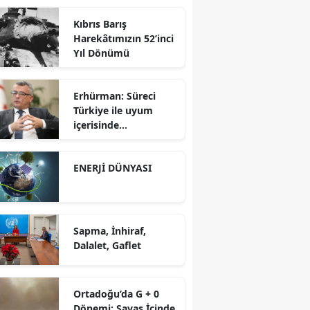
Kuzey Koridoru
Kıbrıs Barış
Karşısında Rekabet
Harekâtımızın 52’inci
Gücü
Yıl Dönümü
Erhürman: Süreci
Türkiye ile uyum
içerisinde
yürütüyoruz?!
ENERJİ DÜNYASI
Sapma, İnhiraf,
Dalalet, Gaflet
Ortadoğu’da G + 0
Dönemi; Savaş İçinde