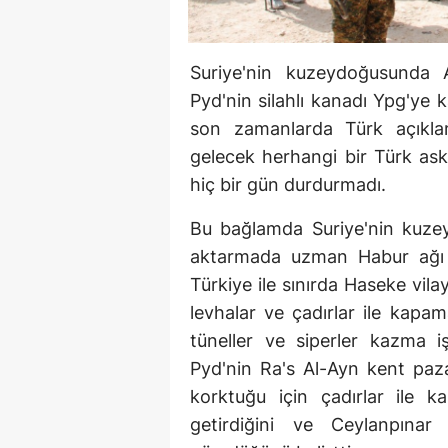
Suriye'nin kuzeydoğusunda Ank
Pyd'nin silahlı kanadı Ypg'ye
son zamanlarda Türk açıklam
gelecek herhangi bir Türk ask
hiç bir gün durdurmadı.
Bu bağlamda Suriye'nin kuze
aktarmada uzman Habur ağı 
Türkiye ile sınırda Haseke vil
levhalar ve çadırlar ile kapa
tüneller ve siperler kazma işl
Pyd'nin Ra's Al-Ayn kent paza
korktuğu için çadırlar ile ka
getirdiğini ve Ceylanpınar