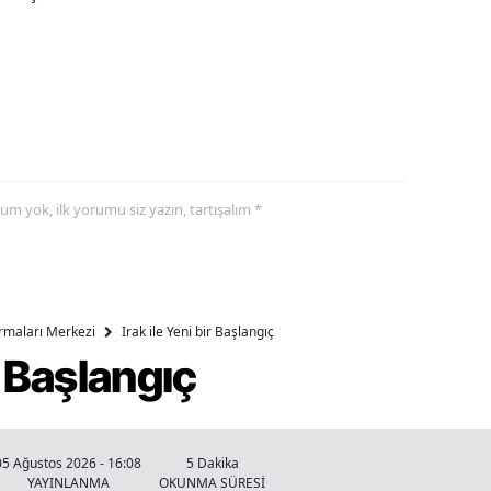
yorum yok, ilk yorumu siz yazın, tartışalım *
ırmaları Merkezi
Irak ile Yeni bir Başlangıç
ir Başlangıç
05 Ağustos 2026 - 16:08
5 Dakika
YAYINLANMA
OKUNMA SÜRESİ