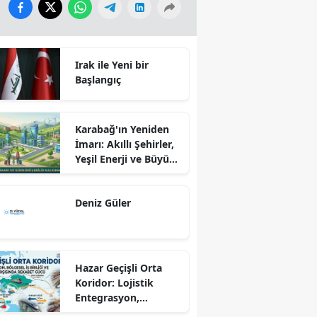
Irak ile Yeni bir
Başlangıç
Karabağ'ın Yeniden
İmarı: Akıllı Şehirler,
Yeşil Enerji ve Büyük
Dönüş Programı
Ekseninde
Deniz Güler
Sürdürülebilir
Kalkınma
Hazar Geçişli Orta
Koridor: Lojistik
Entegrasyon,
Bölgesel İş Birliği ve