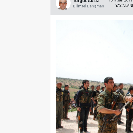
Turgut Adsız
13 Nisan 2019 
YAYINLA
Bilimsel Danışman