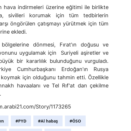
n hava indirmeleri üzerine eğitimi ile birlikte
a, sivilleri korumak için tüm tedbirlerin
arşı öngörülen çatışmayı yürütmek için tüm
erine ekledi.
bölgelerine dönmesi, Fırat'ın doğusu ve
yonunu uygulamak için Suriyeli aşiretler ve
büyük bir kararlılık bulunduğunu vurguladı.
rkiye Cumhurbaşkanı Erdoğan'ın Rusya
e koymak için olduğunu tahmin etti. Özellikle
nnakh havaalanı ve Tel Rıf'at dan çekilme
.
//m.arabi21.com/Story/1173265
yn
#PYD
#Al habaş
#ÖSO