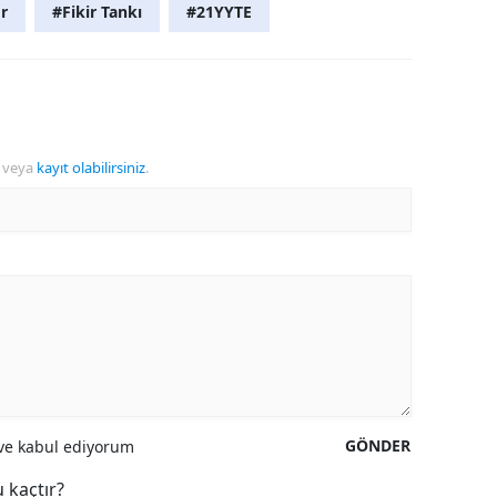
r
#Fikir Tankı
#21YYTE
veya
kayıt olabilirsiniz
.
GÖNDER
e kabul ediyorum
 kaçtır?