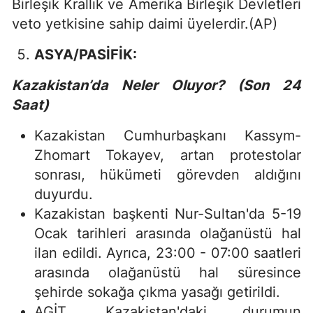
Birleşik Krallık ve Amerika Birleşik Devletleri
veto yetkisine sahip daimi üyelerdir.(AP)
ASYA/PASİFİK:
Kazakistan’da Neler Oluyor? (Son 24
Saat)
Kazakistan Cumhurbaşkanı Kassym-
Zhomart Tokayev, artan protestolar
sonrası, hükümeti görevden aldığını
duyurdu.
Kazakistan başkenti Nur-Sultan'da 5-19
Ocak tarihleri arasında olağanüstü hal
ilan edildi. Ayrıca, 23:00 - 07:00 saatleri
arasında olağanüstü hal süresince
şehirde sokağa çıkma yasağı getirildi.
AGİT, Kazakistan'daki durumun