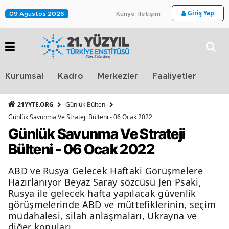
Giriş Yap
09 Ağustos 2026
Künye
İletişim
Stra
Kurumsal
Kadro
Merkezler
Faaliyetler
TV
21YYTE.ORG
Günlük Bülten
Günlük Savunma Ve Strateji Bülteni - 06 Ocak 2022
Günlük Savunma Ve Strateji
Bülteni - 06 Ocak 2022
ABD ve Rusya Gelecek Haftaki Görüşmelere
Hazırlanıyor Beyaz Saray sözcüsü Jen Psaki,
Rusya ile gelecek hafta yapılacak güvenlik
görüşmelerinde ABD ve müttefiklerinin, seçim
müdahalesi, silah anlaşmaları, Ukrayna ve
diğer konuları