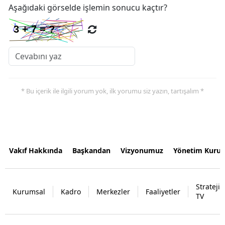
Aşağıdaki görselde işlemin sonucu kaçtır?
* Bu içerik ile ilgili yorum yok, ilk yorumu siz yazın, tartışalım *
Vakıf Hakkında
Başkandan
Vizyonumuz
Yönetim Kurul
Strateji
Kurumsal
Kadro
Merkezler
Faaliyetler
TV