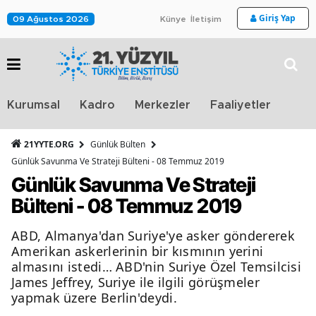
Giriş Yap
09 Ağustos 2026
Künye
İletişim
Stra
Kurumsal
Kadro
Merkezler
Faaliyetler
TV
21YYTE.ORG
Günlük Bülten
Günlük Savunma Ve Strateji Bülteni - 08 Temmuz 2019
Günlük Savunma Ve Strateji
Bülteni - 08 Temmuz 2019
ABD, Almanya'dan Suriye'ye asker göndererek
Amerikan askerlerinin bir kısmının yerini
almasını istedi… ABD'nin Suriye Özel Temsilcisi
James Jeffrey, Suriye ile ilgili görüşmeler
yapmak üzere Berlin'deydi.