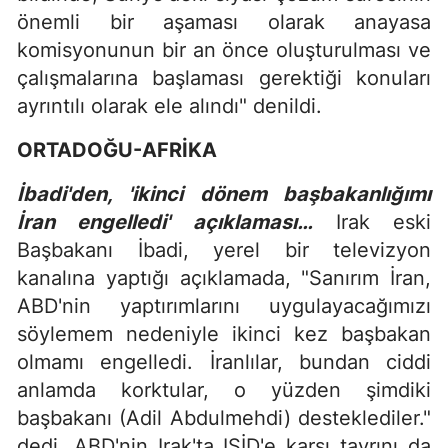
önemli bir aşaması olarak anayasa
komisyonunun bir an önce oluşturulması ve
çalışmalarına başlaması gerektiği konuları
ayrıntılı olarak ele alındı" denildi.
ORTADOĞU-AFRİKA
İbadi'den, 'ikinci dönem başbakanlığımı
İran engelledi' açıklaması…
Irak eski
Başbakanı İbadi, yerel bir televizyon
kanalına yaptığı açıklamada, "Sanırım İran,
ABD'nin yaptırımlarını uygulayacağımızı
söylemem nedeniyle ikinci kez başbakan
olmamı engelledi. İranlılar, bundan ciddi
anlamda korktular, o yüzden şimdiki
başbakanı (Adil Abdulmehdi) desteklediler."
dedi. ABD'nin Irak'ta IŞİD'e karşı tavrını da