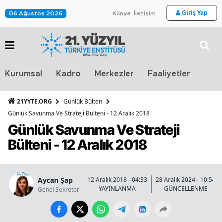
Giriş Yap
06 Ağustos 2026
Künye
İletişim
Stra
Kurumsal
Kadro
Merkezler
Faaliyetler
TV
21YYTE.ORG
Günlük Bülten
Günlük Savunma Ve Strateji Bülteni - 12 Aralık 2018
Günlük Savunma Ve Strateji
Bülteni - 12 Aralık 2018
Aycan Şap
12 Aralık 2018 - 04:33
28 Aralık 2024 - 10:54
YAYINLANMA
GÜNCELLENME
Genel Sekreter