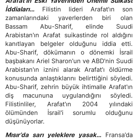
Arafat'ın Eski Yaverinden Önemli Suikast
İddiaları…
Filistin lideri Arafat'ın son
zamanlarındaki yaverlerden biri olan
Bassam Abu-Sharif, elinde Suudi
Arabistan'ın Arafat suikastinde rol aldığını
kanıtlayan belgeler olduğunu iddia etti.
Abu-Sharif, dökümanın o dönemki İsrail
başbakanı Ariel Sharon'un ve ABD'nin Suudi
Arabistan'ın iznini alarak Arafat'ı öldürme
konusunda anlaştıklarını belirttiğini söyledi.
Abu-Sharif, zehrin büyük ihtimalle Arafat'ın
diş macununa uygulandığını söyledi.
Filistinliler, Arafat'ın 2004 yılındaki
ölümünden İsrail'i sorumlu olduğunu
düşünüyorlar.
Mısır’da sarı yeleklere yasak…
Fransa’da