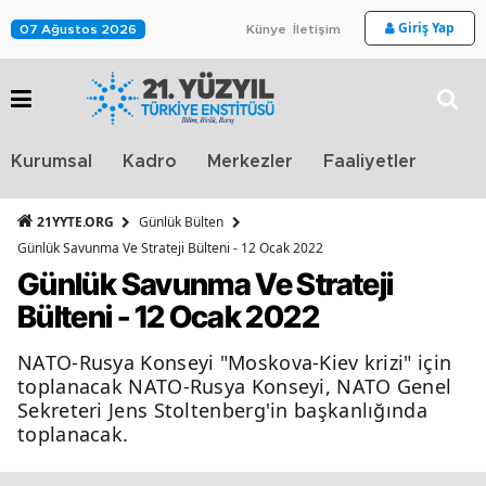
Giriş Yap
07 Ağustos 2026
Künye
İletişim
Stra
Kurumsal
Kadro
Merkezler
Faaliyetler
TV
21YYTE.ORG
Günlük Bülten
Günlük Savunma Ve Strateji Bülteni - 12 Ocak 2022
Günlük Savunma Ve Strateji
Bülteni - 12 Ocak 2022
NATO-Rusya Konseyi "Moskova-Kiev krizi" için
toplanacak NATO-Rusya Konseyi, NATO Genel
Sekreteri Jens Stoltenberg'in başkanlığında
toplanacak.