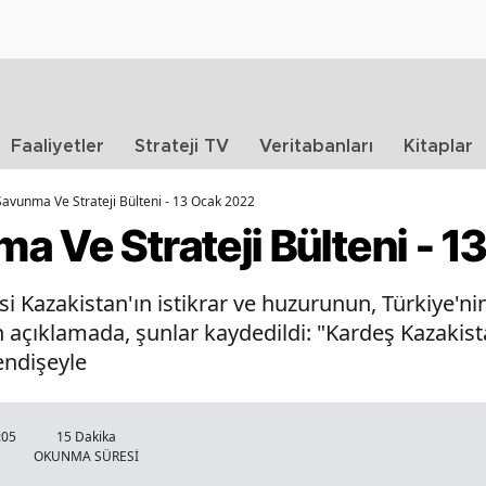
Faaliyetler
Strateji TV
Veritabanları
Kitaplar
avunma Ve Strateji Bülteni - 13 Ocak 2022
a Ve Strateji Bülteni - 
i Kazakistan'ın istikrar ve huzurunun, Türkiye'ni
n açıklamada, şunlar kaydedildi: "Kardeş Kazakis
endişeyle
:05
15 Dakika
OKUNMA SÜRESİ