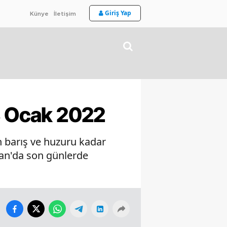
Giriş Yap
Künye
İletişim
13 Ocak 2022
n barış ve huzuru kadar
tan'da son günlerde