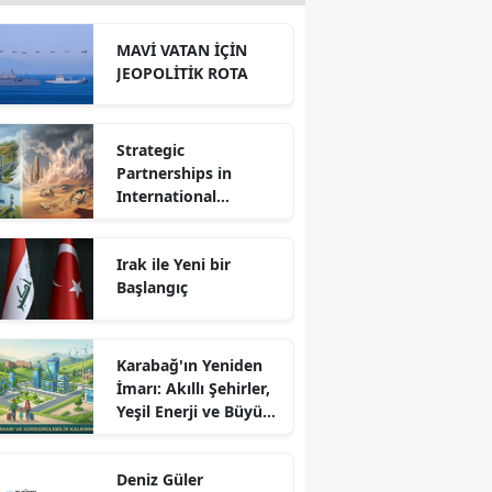
MAVİ VATAN İÇİN
JEOPOLİTİK ROTA
Strategic
Partnerships in
International
Relations: Reality or
Fantasy?
Irak ile Yeni bir
Başlangıç
Karabağ'ın Yeniden
İmarı: Akıllı Şehirler,
Yeşil Enerji ve Büyük
Dönüş Programı
Ekseninde
Deniz Güler
Sürdürülebilir