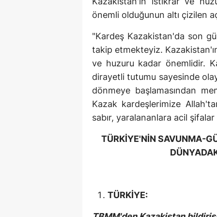
Kazakistan'ın istikrar ve hu
önemli olduğunun altı çizilen a
"Kardeş Kazakistan'da son gü
takip etmekteyiz. Kazakistan'ın
ve huzuru kadar önemlidir. K
dirayetli tutumu sayesinde ol
dönmeye başlamasından memn
Kazak kardeşlerimize Allah'ta
sabır, yaralananlara acil şifalar
TÜRKİYE'NİN SAVUNMA-GÜV
DÜNYADAK
TÜRKİYE:
TBMM'den Kazakistan bildiris