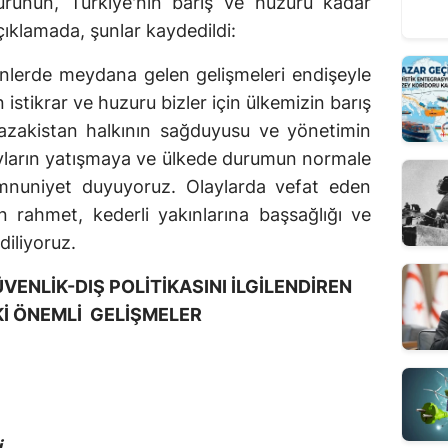
zurunun, Türkiye'nin barış ve huzuru kadar
çıklamada, şunlar kaydedildi:
nlerde meydana gelen gelişmeleri endişeyle
 istikrar ve huzuru bizler için ülkemizin barış
azakistan halkının sağduyusu ve yönetimin
ayların yatışmaya ve ülkede durumun normale
uniyet duyuyoruz. Olaylarda vefat eden
n rahmet, kederli yakınlarına başsağlığı ve
 diliyoruz.
ENLİK-DIŞ POLİTİKASINI İLGİLENDİREN
İ ÖNEMLİ GELİŞMELER
i