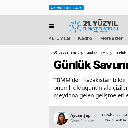
08 Ağustos 2026
Kurumsal
Kadro
Merkezler
21YYTE.ORG
Günlük Bülten
Günlük S
Günlük Savunm
TBMM'den Kazakistan bildiris
önemli olduğunun altı çizile
meydana gelen gelişmeleri 
Aycan Şap
13 Ocak 2022 - 04
YAYINLANMA
Genel Sekreter