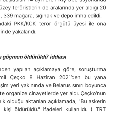
ey teröristlerin de aralarında yer aldığı 20
ldi, 339 mağara, sığınak ve depo imha edildi.
ındaki PKK/KCK terör örgütü üyesi ile ona
vinde yakalandı.
a göçmen öldürüldü' iddiası
nden yapılan açıklamaya göre, soruşturma
Emil Çeçko 8 Haziran 2021’den bu yana
im yeri yakınında ve Belarus sınırı boyunca
ikte organize cinayetlerde yer aldı. Çeçko’nun
nık olduğu aktarılan açıklamada, "Bu askerin
kişi öldürüldü." ifadeleri kullanıldı. ( TRT