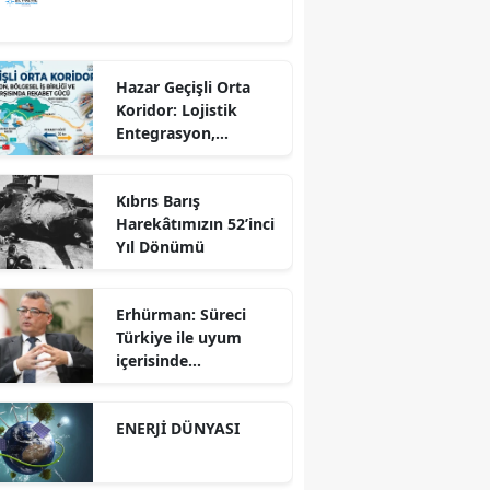
Kalkınma
Hazar Geçişli Orta
Koridor: Lojistik
Entegrasyon,
Bölgesel İş Birliği ve
Kuzey Koridoru
Kıbrıs Barış
Karşısında Rekabet
Harekâtımızın 52’inci
Gücü
Yıl Dönümü
Erhürman: Süreci
Türkiye ile uyum
içerisinde
yürütüyoruz?!
ENERJİ DÜNYASI