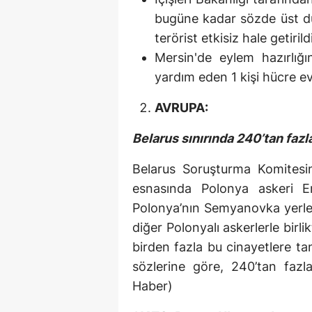
bugüne kadar sözde üst düz
terörist etkisiz hale getiri
Mersin'de eylem hazırlığ
yardım eden 1 kişi hücre e
AVRUPA:
Belarus sınırında 240’tan fazl
Belarus Soruşturma Komitesi
esnasında Polonya askeri 
Polonya’nın Semyanovka yerleş
diğer Polonyalı askerlerle birl
birden fazla bu cinayetlere ta
sözlerine göre, 240’tan fazla 
Haber)