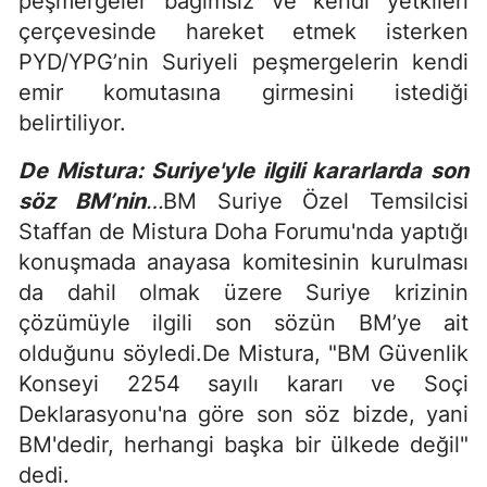
peşmergeler bağımsız ve kendi yetkileri
çerçevesinde hareket etmek isterken
PYD/YPG’nin Suriyeli peşmergelerin kendi
emir komutasına girmesini istediği
belirtiliyor.
De Mistura: Suriye'yle ilgili kararlarda son
söz BM’nin
…
BM Suriye Özel Temsilcisi
Staffan de Mistura Doha Forumu'nda yaptığı
konuşmada anayasa komitesinin kurulması
da dahil olmak üzere Suriye krizinin
çözümüyle ilgili son sözün BM’ye ait
olduğunu söyledi.De Mistura, "BM Güvenlik
Konseyi 2254 sayılı kararı ve Soçi
Deklarasyonu'na göre son söz bizde, yani
BM'dedir, herhangi başka bir ülkede değil"
dedi.