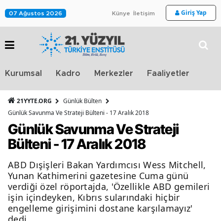
Giriş Yap
07 Ağustos 2026
Künye
İletişim
Stra
Kurumsal
Kadro
Merkezler
Faaliyetler
TV
21YYTE.ORG
Günlük Bülten
Günlük Savunma Ve Strateji Bülteni - 17 Aralık 2018
Günlük Savunma Ve Strateji
Bülteni - 17 Aralık 2018
ABD Dışişleri Bakan Yardımcısı Wess Mitchell,
Yunan Kathimerini gazetesine Cuma günü
verdiği özel röportajda, 'Özellikle ABD gemileri
işin içindeyken, Kıbrıs sularındaki hiçbir
engelleme girişimini dostane karşılamayız'
dedi.