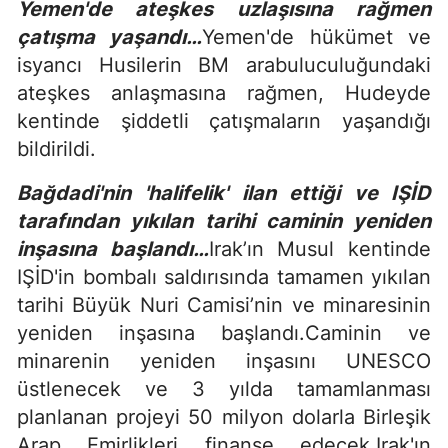
Yemen'de ateşkes uzlaşısına rağmen
çatışma yaşandı…
Yemen'de hükümet ve
isyancı Husilerin BM arabuluculuğundaki
ateşkes anlaşmasına rağmen, Hudeyde
kentinde şiddetli çatışmaların yaşandığı
bildirildi.
Bağdadi'nin 'halifelik' ilan ettiği ve IŞİD
tarafından yıkılan tarihi caminin yeniden
inşasına başlandı…
Irak’ın Musul kentinde
IŞİD'in bombalı saldırısında tamamen yıkılan
tarihi Büyük Nuri Camisi’nin ve minaresinin
yeniden inşasına başlandı.Caminin ve
minarenin yeniden inşasını UNESCO
üstlenecek ve 3 yılda tamamlanması
planlanan projeyi 50 milyon dolarla Birleşik
Arap Emirlikleri finanse edecek.Irak'ın