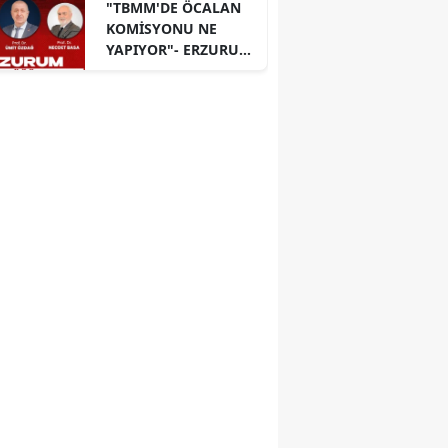
"TBMM'DE ÖCALAN
KOMİSYONU NE
YAPIYOR"- ERZURUM
PANELİ