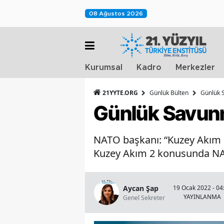
08 Ağustos 2026
Kurumsal
Kadro
Merkezler
21YYTE.ORG
Günlük Bülten
Günlük S
Günlük Savunm
NATO başkanı: “Kuzey Akım 
Kuzey Akım 2 konusunda NATO
Aycan Şap
19 Ocak 2022 - 04
YAYINLANMA
Genel Sekreter