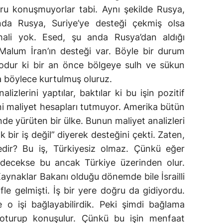
ğru konuşmuyorlar tabi. Aynı şekilde Rusya,
nda Rusya, Suriye’ye desteği çekmiş olsa
hali yok. Esed, şu anda Rusya’dan aldığı
Malum İran’ın desteği var. Böyle bir durum
dur ki bir an önce bölgeye sulh ve sükun
 böylece kurtulmuş oluruz.
zlerini yaptılar, baktılar ki bu işin pozitif
ani maliyet hesapları tutmuyor. Amerika bütün
nde yürüten bir ülke. Bunun maliyet analizleri
k bir iş değil” diyerek desteğini çekti. Zaten,
dir? Bu iş, Türkiyesiz olmaz. Çünkü eğer
decekse bu ancak Türkiye üzerinden olur.
Kaynaklar Bakanı olduğu dönemde bile İsrailli
le gelmişti. İş bir yere doğru da gidiyordu.
e o işi bağlayabilirdik. Peki şimdi bağlama
turup konuşulur. Çünkü bu işin menfaat