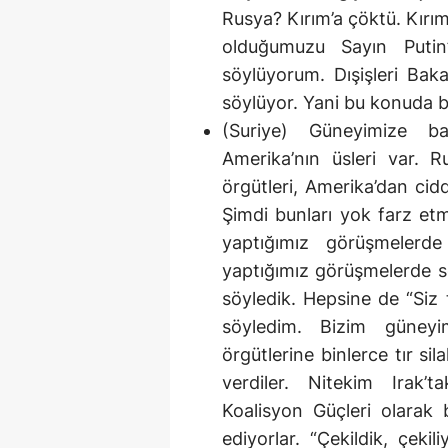
Rusya? Kırım’a çöktü. Kırım i
olduğumuzu Sayın Putin
söylüyorum. Dışişleri Baka
söylüyor. Yani bu konuda bi
(Suriye) Güneyimize ba
Amerika’nın üsleri var. R
örgütleri, Amerika’dan cid
Şimdi bunları yok farz et
yaptığımız görüşmelerde
yaptığımız görüşmelerde s
söyledik. Hepsine de “Siz 
söyledim. Bizim güneyi
örgütlerine binlerce tır si
verdiler. Nitekim Irak’t
Koalisyon Güçleri olarak
ediyorlar. “Çekildik, çeki