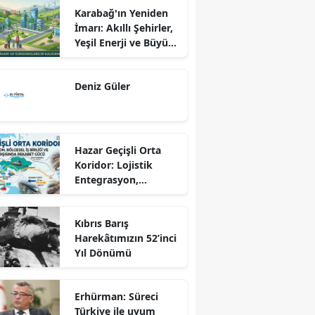
Karabağ'ın Yeniden
İmarı: Akıllı Şehirler,
Yeşil Enerji ve Büyük
Dönüş Programı
Ekseninde
Deniz Güler
Sürdürülebilir
Kalkınma
Hazar Geçişli Orta
Koridor: Lojistik
Entegrasyon,
Bölgesel İş Birliği ve
Kuzey Koridoru
Kıbrıs Barış
Karşısında Rekabet
Harekâtımızın 52’inci
Gücü
Yıl Dönümü
Erhürman: Süreci
Türkiye ile uyum