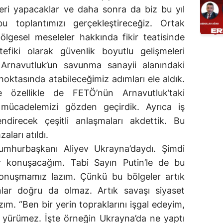
eri yapacaklar ve daha sonra da biz bu yıl
u toplantımızı gerçekleştireceğiz. Ortak
lgesel meseleler hakkında fikir teatisinde
fiki olarak güvenlik boyutlu gelişmeleri
 Arnavutluk’un savunma sanayii alanındaki
 noktasında atabileceğimiz adımları ele aldık.
özellikle de FETÖ’nün Arnavutluk’taki
 mücadelemizi gözden geçirdik. Ayrıca iş
endirecek çeşitli anlaşmaları akdettik. Bu
ları atıldı.
mhurbaşkanı Aliyev Ukrayna’daydı. Şimdi
r konuşacağım. Tabi Sayın Putin’le de bu
konuşmamız lazım. Çünkü bu bölgeler artık
lar doğru da olmaz. Artık savaşı siyaset
zım. “Ben bir yerin topraklarını işgal edeyim,
r yürümez. İşte örneğin Ukrayna’da ne yaptı