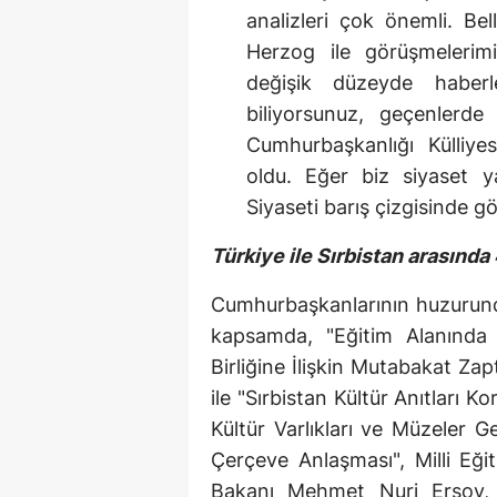
analizleri çok önemli. Bel
Herzog ile görüşmelerim
değişik düzeyde haberl
biliyorsunuz, geçenlerde 
Cumhurbaşkanlığı Külliye
oldu. Eğer biz siyaset 
Siyaseti barış çizgisinde
Türkiye ile Sırbistan arasında
Cumhurbaşkanlarının huzurunda
kapsamda, "Eğitim Alanında İ
Birliğine İlişkin Mutabakat Za
ile "Sırbistan Kültür Anıtları 
Kültür Varlıkları ve Müzeler G
Çerçeve Anlaşması", Milli Eğ
Bakanı Mehmet Nuri Ersoy, S