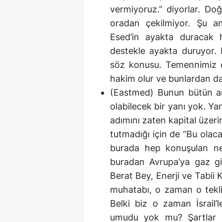
vermiyoruz.” diyorlar. Do
oradan çekilmiyor. Şu a
Esed’in ayakta duracak 
destekle ayakta duruyor. 
söz konusu. Temennimiz o
hakim olur ve bunlardan da
(Eastmed) Bunun bütün anali
olabilecek bir yanı yok. Y
adımını zaten kapital üzeri
tutmadığı için de “Bu olaca
burada hep konuşulan ne
buradan Avrupa’ya gaz gi
Berat Bey, Enerji ve Tabii 
muhatabı, o zaman o teklif
Belki biz o zaman İsrail’l
umudu yok mu? Şartlar o