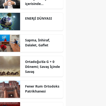
içerisinde
yürütüyoruz?!
ENERJİ DÜNYASI
Sapma, İnhiraf,
Dalalet, Gaflet
Ortadoğu’da G + 0
Dönemi; Savaş İçinde
Savaş
Fener Rum Ortodoks
Patrikhanesi