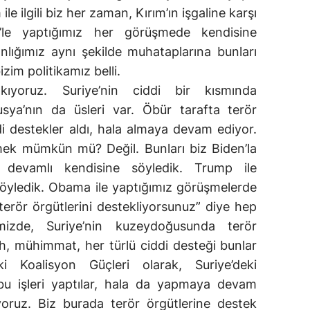
le ilgili biz her zaman, Kırım’ın işgaline karşı
’le yaptığımız her görüşmede kendisine
nlığımız aynı şekilde muhataplarına bunları
zim politikamız belli.
kıyoruz. Suriye’nin ciddi bir kısmında
usya’nın da üsleri var. Öbür tarafta terör
di destekler aldı, hala almaya devam ediyor.
mek mümkün mü? Değil. Bunları biz Biden’la
 devamlı kendisine söyledik. Trump ile
öyledik. Obama ile yaptığımız görüşmelerde
terör örgütlerini destekliyorsunuz” diye hep
mizde, Suriye’nin kuzeydoğusunda terör
lah, mühimmat, her türlü ciddi desteği bunlar
aki Koalisyon Güçleri olarak, Suriye’deki
 bu işleri yaptılar, hala da yapmaya devam
liyoruz. Biz burada terör örgütlerine destek