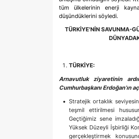
tüm ülkelerinin enerji kayna
düşündüklerini söyledi.
TÜRKİYE'NİN SAVUNMA-GÜV
DÜNYADAK
TÜRKİYE:
Arnavutluk ziyaretinin ardı
Cumhurbaşkanı Erdoğan’ın aç
Stratejik ortaklık seviyesind
teşmil ettirilmesi hususun
Geçtiğimiz sene imzaladığı
Yüksek Düzeyli İşbirliği Ko
gerçekleştirmek konusund