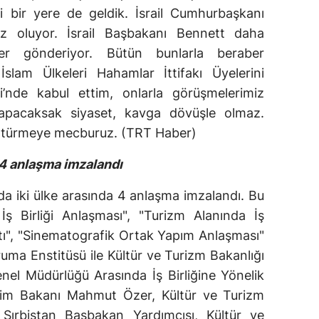
li bir yere de geldik. İsrail Cumhurbaşkanı
iz oluyor. İsrail Başbakanı Bennett daha
er gönderiyor. Bütün bunlarla beraber
İslam Ülkeleri Hahamlar İttifakı Üyelerini
si’nde kabul ettim, onlarla görüşmelerimiz
yapacaksak siyaset, kavga dövüşle olmaz.
 götürmeye mecburuz. (TRT Haber)
 4 anlaşma imzalandı
 iki ülke arasında 4 anlaşma imzalandı. Bu
ş Birliği Anlaşması", "Turizm Alanında İş
ptı", "Sinematografik Ortak Yapım Anlaşması"
Koruma Enstitüsü ile Kültür ve Turizm Bakanlığı
enel Müdürlüğü Arasında İş Birliğine Yönelik
itim Bakanı Mahmut Özer, Kültür ve Turizm
ırbistan Başbakan Yardımcısı, Kültür ve