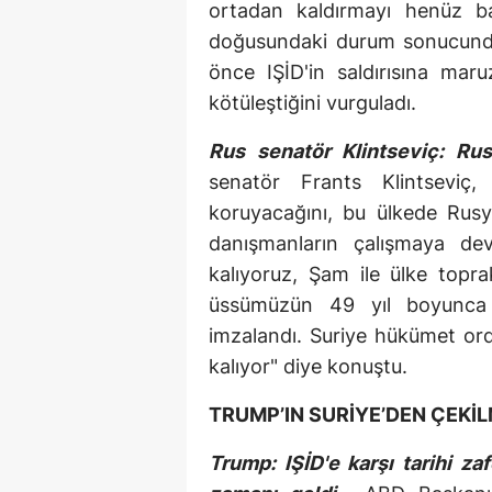
ortadan kaldırmayı henüz baş
doğusundaki durum sonucunda 
önce IŞİD'in saldırısına ma
kötüleştiğini vurguladı.
Rus senatör Klintseviç: Rus
senatör Frants Klintseviç, 
koruyacağını, bu ülkede Rusya
danışmanların çalışmaya devam
kalıyoruz, Şam ile ülke topr
üssümüzün 49 yıl boyunca 
imzalandı. Suriye hükümet ord
kalıyor" diye konuştu.
TRUMP’IN SURİYE’DEN ÇEKİ
Trump: IŞİD'e karşı tarihi z