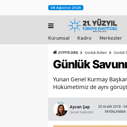
08 Ağustos 2026
Kurumsal
Kadro
Merkezler
21YYTE.ORG
Günlük Bülten
Günlük S
Günlük Savunma
Yunan Genel Kurmay Başkanı E
Hükümetimiz de aynı görüşte
Aycan Şap
20 Aralık 2018 - 0
YAYINLANMA
Genel Sekreter