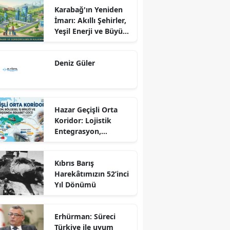
Karabağ'ın Yeniden
İmarı: Akıllı Şehirler,
Yeşil Enerji ve Büyük
Dönüş Programı
Ekseninde
Deniz Güler
Sürdürülebilir
Kalkınma
Hazar Geçişli Orta
Koridor: Lojistik
Entegrasyon,
Bölgesel İş Birliği ve
Kuzey Koridoru
Kıbrıs Barış
Karşısında Rekabet
Harekâtımızın 52’inci
Gücü
Yıl Dönümü
Erhürman: Süreci
Türkiye ile uyum