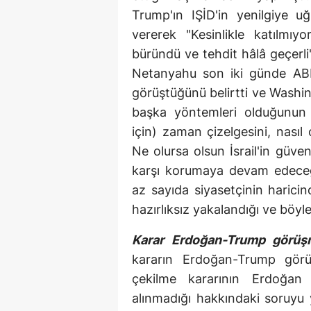
Trump'ın IŞİD'in yenilgiye uğ
vererek "Kesinlikle katılmıyo
büründü ve tehdit hâlâ geçerli"
Netanyahu son iki günde ABD 
görüştüğünü belirtti ve Washing
başka yöntemleri olduğunun s
için) zaman çizelgesini, nasıl 
Ne olursa olsun İsrail'in güve
karşı korumaya devam edeceğiz
az sayıda siyasetçinin harici
hazırlıksız yakalandığı ve böyle
Karar Erdoğan-Trump görüş
kararın Erdoğan-Trump görüş
çekilme kararının Erdoğan
alınmadığı hakkındaki soruyu 