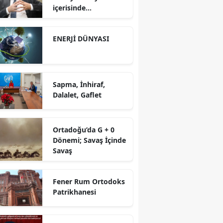
içerisinde
yürütüyoruz?!
ENERJİ DÜNYASI
Sapma, İnhiraf,
Dalalet, Gaflet
Ortadoğu’da G + 0
Dönemi; Savaş İçinde
Savaş
Fener Rum Ortodoks
Patrikhanesi