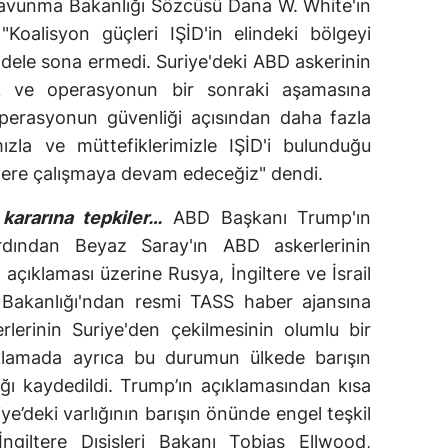
vunma Bakanlığı Sözcüsü Dana W. White'ın
Koalisyon güçleri IŞİD'in elindeki bölgeyi
adele sona ermedi. Suriye'deki ABD askerinin
ık ve operasyonun bir sonraki aşamasına
 operasyonun güvenliği açısından daha fazla
ızla ve müttefiklerimizle IŞİD'i bulunduğu
zere çalışmaya devam edeceğiz" dendi.
kararına tepkiler…
ABD Başkanı Trump'ın
rdından Beyaz Saray'ın ABD askerlerinin
açıklaması üzerine Rusya, İngiltere ve İsrail
i Bakanlığı'ndan resmi TASS haber ajansına
lerinin Suriye'den çekilmesinin olumlu bir
çıklamada ayrıca bu durumun ülkede barışın
ğı kaydedildi. Trump’ın açıklamasından kısa
e’deki varlığının barışın önünde engel teşkil
.İngiltere Dışişleri Bakanı Tobias Ellwood,