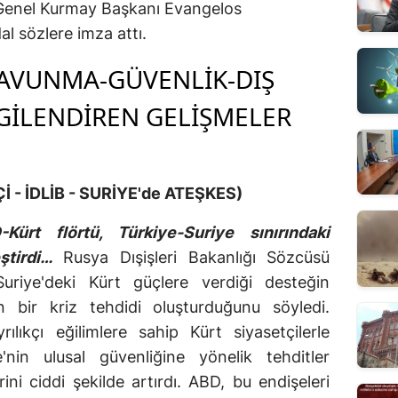
Genel Kurmay Başkanı Evangelos
al sözlere imza attı.
SAVUNMA-GÜVENLİK-DIŞ
LGİLENDİREN GELİŞMELER
 - İDLİB - SURİYE'de ATEŞKES)
Kürt flörtü, Türkiye-Suriye sınırındaki
tirdi…
Rusya Dışişleri Bakanlığı Sözcüsü
riye'deki Kürt güçlere verdiği desteğin
in bir kriz tehdidi oluşturduğunu söyledi.
lıkçı eğilimlere sahip Kürt siyasetçilerle
nin ulusal güvenliğine yönelik tehditler
ini ciddi şekilde artırdı. ABD, bu endişeleri