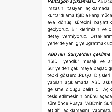
Pentagon açıklaması…
ABD Sa
imzasını taşıyan açıklamada "
kurtardı ama IŞİD'e karşı müc
eve dönüş sürecini başlatt
geçiyoruz. Birliklerimizin ve
detay vermiyoruz. Ortaklarım
yerlerde yenilgiye uğratmak ü
ABD'nin Suriye'den çekilme 
"IŞİD'i yendik" mesajı ve a
Suriye'den çekilmeye başladığı 
tepki gösterdi.Rusya Dışişler
yapılan açıklamada ABD asker
gelişme olduğu belirtildi. A
tesis edilmesinin önünü açaca
süre önce Rusya, “ABD’nin Suriy
ettiği” açıklamasını yapmıştı