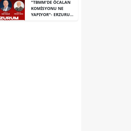
"TBMM'DE ÖCALAN
KOMİSYONU NE
YAPIYOR"- ERZURUM
PANELİ