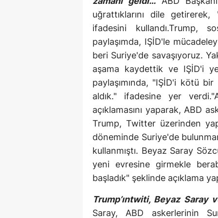
zamanı geldi…
ABD Başkanı 
uğrattıklarını dile getirere
ifadesini kullandı.Trump, 
paylaşımda, IŞİD'le mücadeley
beri Suriye'de savaşıyoruz. Y
aşama kaydettik ve IŞİD'i y
paylaşımında, "IŞİD'i kötü bir 
aldık." ifadesine yer verdi
açıklamasını yaparak, ABD ask
Trump, Twitter üzerinden yapt
döneminde Suriye'de bulunmamı
kullanmıştı. Beyaz Saray Sözc
yeni evresine girmekle bera
başladık" şeklinde açıklama ya
Trump’ıntwiti, Beyaz Saray v
Saray, ABD askerlerinin Sur