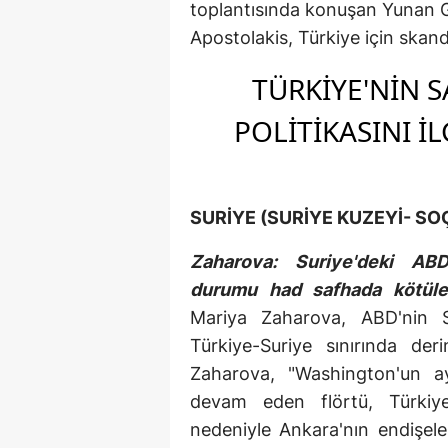
toplantısında konuşan Yunan 
Apostolakis, Türkiye için skand
TÜRKİYE'NİN 
POLİTİKASINI İ
SURİYE (SURİYE KUZEYİ- SOÇİ
Zaharova: Suriye'deki ABD-
durumu had safhada kötüleş
Mariya Zaharova, ABD'nin Su
Türkiye-Suriye sınırında der
Zaharova, "Washington'un ayrı
devam eden flörtü, Türkiye'
nedeniyle Ankara'nın endişeler