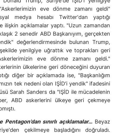
Donald Trump, Suriye'de IŞİD'i yenilgiye
k, "Askerlerimizin eve dönme zamanı geldi"
sosyal medya hesabı Twitter'dan yaptığı
e ilişkin açıklamalar yaptı. "Uzun zamandan
aklaşık 2 senedir ABD Başkanıyım, gerçekten
endik" değerlendirmesinde bulunan Trump,
şekilde yenilgiye uğrattık ve toprakları geri
."Askerlerimizin eve dönme zamanı geldi."
erlerinin ülkelerine geri döneceğini duyuran
ığı diğer bir açıklamada ise, "Başkanlığım
zın tek nedeni olan IŞİD'i yendik" ifadesini
üsü Sarah Sanders da "IŞİD ile mücadelenin
ber, ABD askerlerini ülkeye geri çekmeye
pmıştı.
e Pentagon’dan sınırlı açıklamalar…
Beyaz
iye'den çekilmeye başladığını doğruladı.