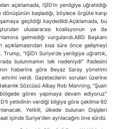
an açıklamada, IŞİD'in yenilgiye uğratıldığı
eye dönüşünün başladığı, böylece örgüte karşı
şamaya geçildiği kaydedildi.Açıklamada, bu
şturulan uluslararası koalisyonun ya da
nlamına gelmediği vurgulandı.ABD Başkanı
n açıklamasından kısa süre önce gelişmeyi
Trump, "IŞİD'i Suriye'de yenilgiye uğrattık,
orada bulunmamın tek nedeniydi" ifadesini
ının haberine göre Beyaz Saray yönetimi
mrini verdi. Gazetecilerin soruları üzerine
n Bakanlık Sözcüsü Albay Rob Manning, "Şuan
kte bölgede görev yapmaya devam ediyoruz"
'li yetkilinin verdiği bilgiye göre çekilme 60
anacak. Yetkili, ülkede bulunan Dışişleri
saat içinde Suriye'den ayrılacağını öne sürdü.