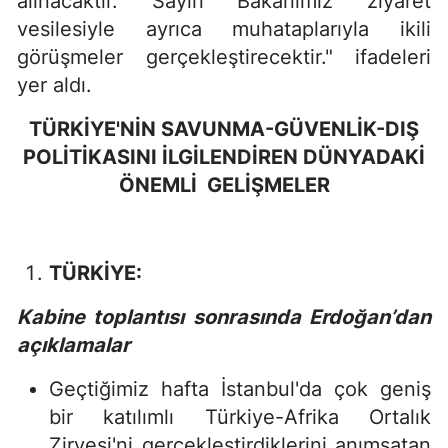
alınacaktır. Sayın Bakanımız ziyaret
vesilesiyle ayrıca muhataplarıyla ikili
görüşmeler gerçekleştirecektir." ifadeleri
yer aldı.
TÜRKİYE'NİN SAVUNMA-GÜVENLİK-DIŞ
POLİTİKASINI İLGİLENDİREN DÜNYADAKİ
ÖNEMLİ GELİŞMELER
TÜRKİYE:
Kabine toplantısı sonrasında Erdoğan’dan
açıklamalar
Geçtiğimiz hafta İstanbul'da çok geniş
bir katılımlı Türkiye-Afrika Ortalık
Zirvesi'ni gerçekleştirdiklerini anımsatan