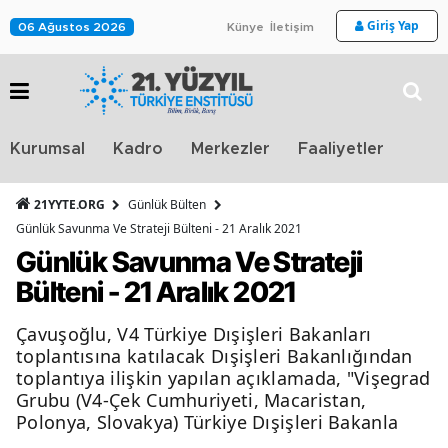
Giriş Yap
06 Ağustos 2026
Künye
İletişim
Stra
Kurumsal
Kadro
Merkezler
Faaliyetler
TV
21YYTE.ORG
Günlük Bülten
Günlük Savunma Ve Strateji Bülteni - 21 Aralık 2021
Günlük Savunma Ve Strateji
Bülteni - 21 Aralık 2021
Çavuşoğlu, V4 Türkiye Dışişleri Bakanları
toplantısına katılacak Dışişleri Bakanlığından
toplantıya ilişkin yapılan açıklamada, "Vişegrad
Grubu (V4-Çek Cumhuriyeti, Macaristan,
Polonya, Slovakya) Türkiye Dışişleri Bakanla