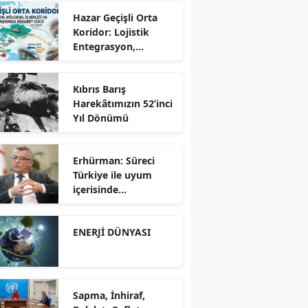
Hazar Geçişli Orta
Koridor: Lojistik
Entegrasyon,
Bölgesel İş Birliği ve
Kuzey Koridoru
Kıbrıs Barış
Karşısında Rekabet
Harekâtımızın 52’inci
Gücü
Yıl Dönümü
Erhürman: Süreci
Türkiye ile uyum
içerisinde
yürütüyoruz?!
ENERJİ DÜNYASI
Sapma, İnhiraf,