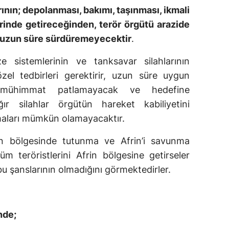
ının; depolanması, bakımı, taşınması, ikmali
erinde getireceğinden, terör örgütü arazide
ni uzun süre sürdüremeyecektir
.
sistemlerinin ve tanksavar silahlarının
el tedbirleri gerektirir, uzun süre uygun
 mühimmat patlamayacak ve hedefine
ğır silahlar örgütün hareket kabiliyetini
nmaları mümkün olamayacaktır.
in bölgesinde tutunma ve Afrin’i savunma
üm teröristlerini Afrin bölgesine getirseler
bu şanslarının olmadığını görmektedirler.
nde;