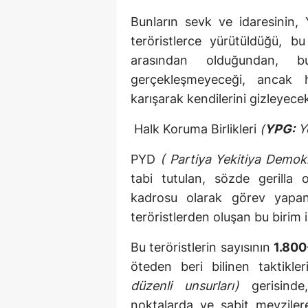
Bunların sevk ve idaresinin, 
teröristlerce yürütüldüğü, b
arasından olduğundan, b
gerçekleşmeyeceği, ancak h
karışarak kendilerini gizleyecek
Halk Koruma Birlikleri
(
YPG:
Ye
PYD
( Partiya Yekitiya Demok
tabi tutulan, sözde gerilla 
kadrosu olarak görev yapan 
teröristlerden oluşan bu birim 
Bu teröristlerin sayısının
1.800
öteden beri bilinen taktikl
düzenli unsurları)
gerisinde,
noktalarda ve sabit mevziler