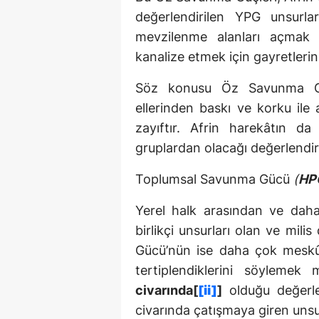
değerlendirilen YPG unsurla
mevzilenme alanları açmak v
kanalize etmek için gayretlerin
Söz konusu Öz Savunma Güçle
ellerinden baskı ve korku ile 
zayıftır. Afrin harekâtın d
gruplardan olacağı değerle
Toplumsal Savunma Gücü
(
HP
Yerel halk arasından ve daha
birlikçi unsurları olan ve mil
Gücü’nün ise daha çok meskû
tertiplendiklerini söylemek
civarında[
[ii]
]
olduğu değerle
civarında çatışmaya giren unsurl