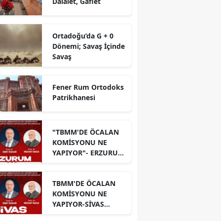
Dalalet, Gaflet
Ortadoğu’da G + 0
Dönemi; Savaş İçinde
Savaş
Fener Rum Ortodoks
Patrikhanesi
"TBMM'DE ÖCALAN
KOMİSYONU NE
YAPIYOR"- ERZURUM
PANELİ
TBMM'DE ÖCALAN
KOMİSYONU NE
YAPIYOR-SİVAS
PANELİ