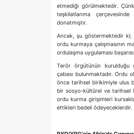
etmediği görülmektedir. Çün
teşkilatlanma çerçevesinde
donatmıştır.
Ancak, şu göstermektedir ki; 
ordu kurmaya çalışmasının may
ordulaşma uygulaması başarısız
Terör örgütünün kurulduğu g
çabası bulunmaktadır. Ordu ol
önce tarihsel birikimiyle ulus
bir sosyo-kültürel ve tarihsel
ordu kurma girişimleri kursakl
ettikleri bedeli ödeyeceklerdir.
PYD/YPG’nin Afrin’de Çırpınış