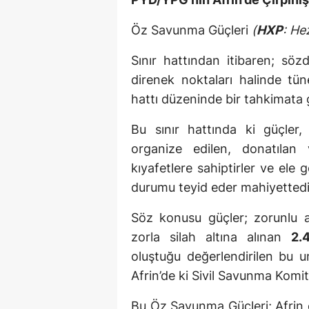
Öz Savunma Güçleri
(
HXP
: He
Sınır hattından itibaren; söz
direnek noktaları halinde tün
hattı düzeninde bir tahkimata 
Bu sınır hattında ki güçler
organize edilen, donatılan 
kıyafetlere sahiptirler ve ele 
durumu teyid eder mahiyettedi
Söz konusu güçler; zorunlu as
zorla silah altına alınan
2.
oluştuğu değerlendirilen bu u
Afrin’de ki Sivil Savunma Komit
Bu Öz Savunma Güçleri; Afrin c