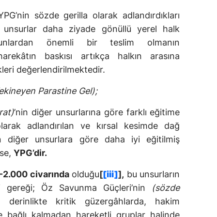
YPG’nin sözde gerilla olarak adlandırdıkları
u unsurlar daha ziyade gönüllü yerel halk
unlardan önemli bir teslim olmanın
arekâtın baskısı artıkça halkın arasına
leri değerlendirilmektedir.
kineyen Parastine Gel);
rat)
’nin diğer unsurlarına göre farklı eğitime
olarak adlandırılan ve kırsal kesimde dağ
diğer unsurlara göre daha iyi eğitilmiş
ise,
YPG’dir.
-2.000 civarında
olduğu
[
[iii]
],
bu unsurların
eri gereği; Öz Savunma Güçleri’nin
(sözde
 derinlikte kritik güzergâhlarda, hakim
e bağlı kalmadan hareketli gruplar halinde