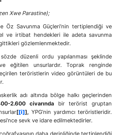
zen Xwe Parastine);
de Öz Savunma Güçleri’nin tertiplendiği ve
el ve irtibat hendekleri ile adeta savunma
gittikleri gözlemlenmektedir.
, sözde düzenli ordu yapılanması şeklinde
ve eğitilen unsurlardır. Toprak renginde
geçirilen teröristlerin video görüntüleri de bu
r.
kerlik adı altında bölge halkı geçlerinden
400-2.600 civarında
bir terörist gruptan
nsurlar
[
[i]
],
YPG’nin yardımcı teröristleridir.
esi’nce sevk ve idare edilmektedirler.
oğrafyasının daha derinliğinde tertiplendiği