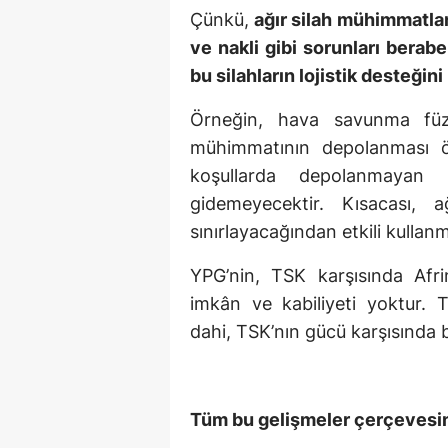
Çünkü,
ağır silah mühimmatlar
ve nakli gibi sorunları berab
bu silahların lojistik desteği
Örneğin, hava savunma füze 
mühimmatının depolanması öz
koşullarda depolanmayan
gidemeyecektir. Kısacası, a
sınırlayacağından etkili kulla
YPG’nin, TSK karşısında Afr
imkân ve kabiliyeti yoktur. T
dahi, TSK’nın gücü karşısında 
Tüm bu gelişmeler çerçevesi