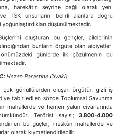
rına, harekâtın seyrine bağlı olarak yeni
e TSK unsurlarını belirli alanlara doğru
i yoğunlaştırdıkları düşünülmektedir.
ri’ni oluşturan bu gençler, ailelerinin
alındığından bunların örgüte olan aidiyetleri
a önümüzdeki günlerde ilk çözülmenin bu
ndirilmektedir.
C:
Hezen Parastine Civaki);
 çok gönüllülerden oluşan örgütün gizli iş
is diye tabir edilen sözde Toplumsal Savunma
n mahallerde ve hemen yakın civarlarında
 mümkündür. Terörist sayısı;
3.800-4.000
ndirilen bu güçler, meskûn mahallerde ve
ar olarak kıymetlendirilebilir.