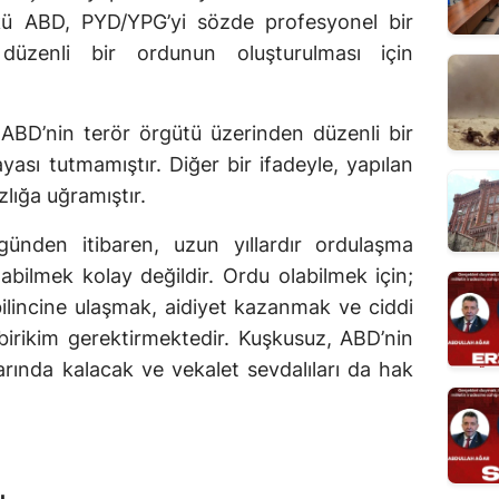
kü ABD, PYD/YPG’yi sözde profesyonel bir
 düzenli bir ordunun oluşturulması için
ABD’nin terör örgütü üzerinden düzenli bir
ası tutmamıştır. Diğer bir ifadeyle, yapılan
lığa uğramıştır.
ünden itibaren, uzun yıllardır ordulaşma
abilmek kolay değildir. Ordu olabilmek için;
 bilincine ulaşmak, aidiyet kazanmak ve ciddi
 birikim gerektirmektedir. Kuşkusuz, ABD’nin
arında kalacak ve vekalet sevdalıları da hak
ı