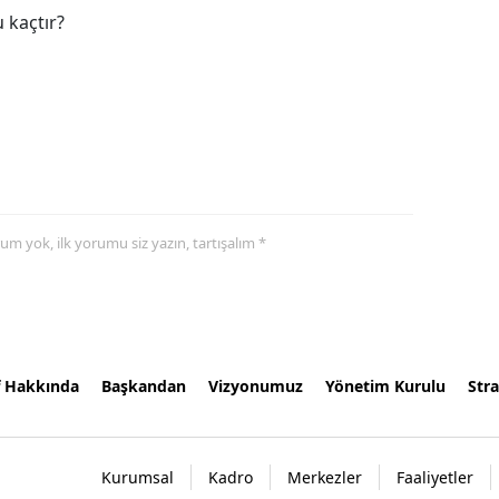
 kaçtır?
yorum yok, ilk yorumu siz yazın, tartışalım *
f Hakkında
Başkandan
Vizyonumuz
Yönetim Kurulu
Stra
Kurumsal
Kadro
Merkezler
Faaliyetler