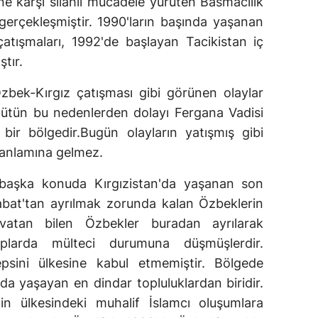
ine karşı silahlı mücadele yürüten Basmacılık
erçekleşmiştir. 1990'ların başında yaşanan
atışmaları, 1992'de başlayan Tacikistan iç
tır.
bek-Kırgız çatışması gibi görünen olaylar
Bütün bu nedenlerden dolayı Fergana Vadisi
bir bölgedir.Bugün olayların yatışmış gibi
anlamına gelmez.
 başka konuda Kırgızistan'da yaşanan son
abat'tan ayrılmak zorunda kalan Özbeklerin
 vatan bilen Özbekler buradan ayrılarak
mplarda mülteci durumuna düşmüşlerdir.
psini ülkesine kabul etmemiştir. Bölgede
da yaşayan en dindar topluluklardan biridir.
in ülkesindeki muhalif İslamcı oluşumlara