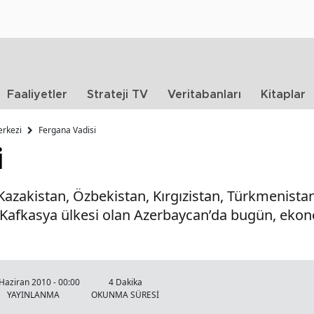
Faaliyetler
Strateji TV
Veritabanları
Kitaplar
erkezi
Fergana Vadisi
i
Kazakistan, Özbekistan, Kırgızistan, Türkmenistan 
 Kafkasya ülkesi olan Azerbaycan’da bugün, ekono
Haziran 2010 - 00:00
4 Dakika
YAYINLANMA
OKUNMA SÜRESİ