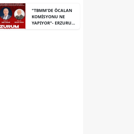
"TBMM'DE ÖCALAN
KOMİSYONU NE
YAPIYOR"- ERZURUM
PANELİ