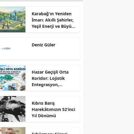
Karabağ'ın Yeniden
İmarı: Akıllı Şehirler,
Yeşil Enerji ve Büyük
Dönüş Programı
Ekseninde
Deniz Güler
Sürdürülebilir
Kalkınma
Hazar Geçişli Orta
Koridor: Lojistik
Entegrasyon,
Bölgesel İş Birliği ve
Kuzey Koridoru
Kıbrıs Barış
Karşısında Rekabet
Harekâtımızın 52’inci
Gücü
Yıl Dönümü