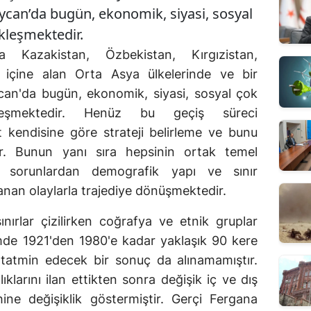
ycan’da bugün, ekonomik, siyasi, sosyal
ekleşmektedir.
da Kazakistan, Özbekistan, Kırgızistan,
ı içine alan Orta Asya ülkelerinde ve bir
can'da bugün, ekonomik, siyasi, sosyal çok
ekleşmektedir. Henüz bu geçiş süreci
 kendisine göre strateji belirleme ve bunu
ir. Bunun yanı sıra hepsinin ortak temel
u sorunlardan demografik yapı ve sınır
an olaylarla trajediye dönüşmektedir.
ınırlar çizilirken coğrafya ve etnik gruplar
mde 1921'den 1980'e kadar yaklaşık 90 kere
tatmin edecek bir sonuç da alınamamıştır.
ıklarını ilan ettikten sonra değişik iç ve dış
hine değişiklik göstermiştir. Gerçi Fergana