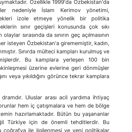
ymaktadır. Özellikle 1999'da Özbekistan'da
etler nedeniyle İslam Kerimov yönetimi,
kleri izole etmeye yönelik bir politika
klerin sınır geçişleri konusunda çok sıkı
olaylar sırasında da sınırın geç açılmasının
her isteyen Özbekistan'a girememiştir, kadın,
nmıştır. Sınırda mülteci kampları kurulmuş ve
ilmişlerdir. Bu kamplara yerleşen 100 bin
inleşmesi üzerine evlerine geri dönmüşler
ğını veya yıkıldığını görünce tekrar kamplara
dramdır. Uluslar arası acil yardıma ihtiyaç
sorunlar hem iç çatışmalara ve hem de bölge
 zemin hazırlamaktadır. Bütün bu yaşananlar
ğil Türkiye için de önemli tehditlerdir. Bu
 coğrafya ile ilgilenmesi ve yeni politikalar