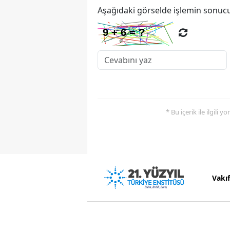
Aşağıdaki görselde işlemin sonucu
* Bu içerik ile ilgili 
Vakı