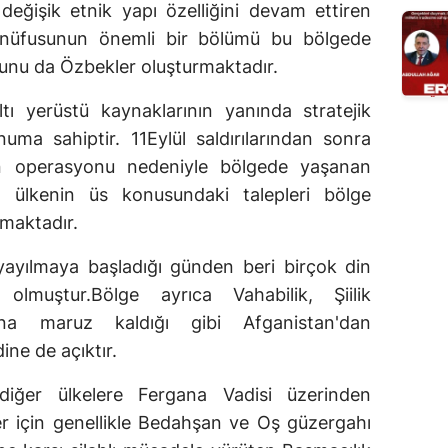
değişik etnik yapı özelliğini devam ettiren
 nüfusunun önemli bir bölümü bu bölgede
unu da Özbekler oluşturmaktadır.
tı yerüstü kaynaklarının yanında stratejik
ma sahiptir. 11Eylül saldırılarından sonra
an operasyonu nedeniyle bölgede yaşanan
 ülkenin üs konusundaki talepleri bölge
amaktadır.
yayılmaya başladığı günden beri birçok din
olmuştur.Bölge ayrıca Vahabilik, Şiilik
sına maruz kaldığı gibi Afganistan'dan
ine de açıktır.
 diğer ülkelere Fergana Vadisi üzerinden
er için genellikle Bedahşan ve Oş güzergahı