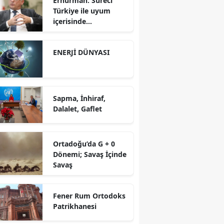
Erhürman: Süreci
Türkiye ile uyum
içerisinde
yürütüyoruz?!
ENERJİ DÜNYASI
Sapma, İnhiraf,
Dalalet, Gaflet
Ortadoğu’da G + 0
Dönemi; Savaş İçinde
Savaş
Fener Rum Ortodoks
Patrikhanesi