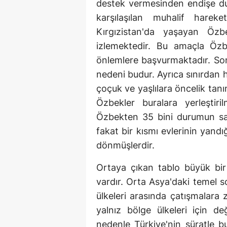
destek vermesinden endişe du
karşılaşılan muhalif harek
Kırgızistan'da yaşayan Özbe
izlemektedir. Bu amaçla Özbe
önlemlere başvurmaktadır. Son 
nedeni budur. Ayrıca sınırdan 
çoçuk ve yaşlılara öncelik tanı
Özbekler buralara yerleştir
Özbekten 35 bini durumun sak
fakat bir kısmı evlerinin yandı
dönmüşlerdir.
Ortaya çıkan tablo büyük bir 
vardır. Orta Asya'daki temel 
ülkeleri arasında çatışmalara
yalnız bölge ülkeleri için de
nedenle Türkiye'nin süratle bu