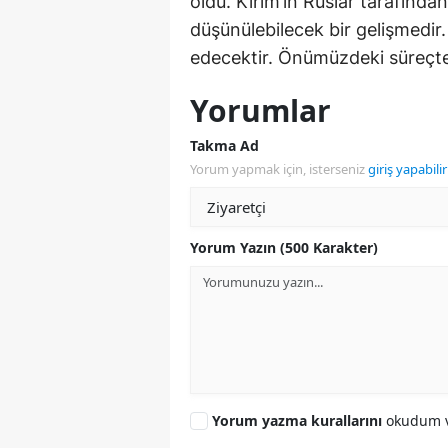
oldu. Kırım’ın Ruslar tarafında
düşünülebilecek bir gelişmedir
edecektir. Önümüzdeki süreçte
Yorumlar
Takma Ad
Yorum yapmak için, isterseniz
giriş yapabilir
Yorum Yazın (500 Karakter)
Yorum yazma kurallarını
okudum v