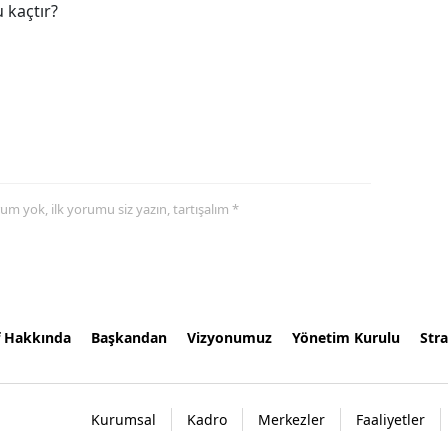
 kaçtır?
yorum yok, ilk yorumu siz yazın, tartışalım *
f Hakkında
Başkandan
Vizyonumuz
Yönetim Kurulu
Stra
Kurumsal
Kadro
Merkezler
Faaliyetler