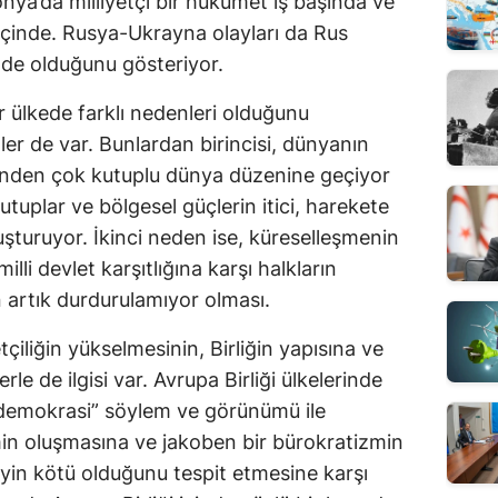
ponya’da milliyetçi bir hükümet iş başında ve
ş içinde. Rusya-Ukrayna olayları da Rus
sinde olduğunu gösteriyor.
er ülkede farklı nedenleri olduğunu
r de var. Bunlardan birincisi, dünyanın
inden çok kutuplu dünya düzenine geçiyor
tuplar ve bölgesel güçlerin itici, harekete
oluşturuyor. İkinci neden ise, küreselleşmenin
li devlet karşıtlığına karşı halkların
 artık durdurulamıyor olması.
etçiliğin yükselmesinin, Birliğin yapısına ve
rle de ilgisi var. Avrupa Birliği ülkelerinde
ri demokrasi” söylem ve görünümü ile
imin oluşmasına ve jakoben bir bürokratizmin
neyin kötü olduğunu tespit etmesine karşı