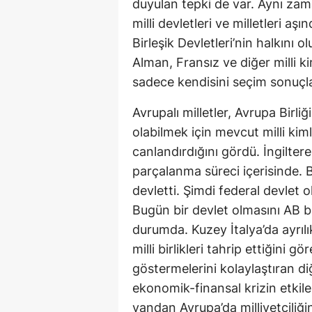
duyulan tepki de var. Aynı zama
milli devletleri ve milletleri a
Birleşik Devletleri’nin halkını 
Alman, Fransız ve diğer milli k
sadece kendisini seçim sonuçl
Avrupalı milletler, Avrupa Birliğ
olabilmek için mevcut milli kimli
canlandırdığını gördü. İngilter
parçalanma süreci içerisinde. 
devletti. Şimdi federal devlet
Bugün bir devlet olmasını AB 
durumda. Kuzey İtalya’da ayrılık
milli birlikleri tahrip ettiğini g
göstermelerini kolaylaştıran d
ekonomik-finansal krizin etkiler
yandan Avrupa’da milliyetçiliğin