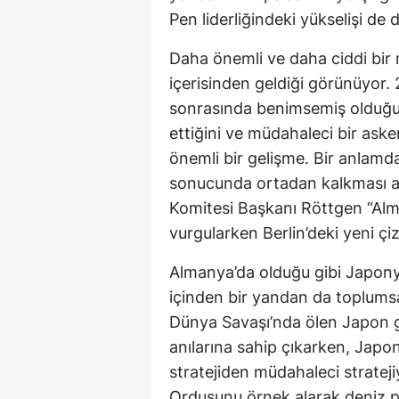
Pen liderliğindeki yükselişi de d
Daha önemli ve daha ciddi bir mi
içerisinden geldiği görünüyor
sonrasında benimsemiş olduğu s
ettiğini ve müdahaleci bir asker
önemli bir gelişme. Bir anlam
sonucunda ortadan kalkması anl
Komitesi Başkanı Röttgen “Alma
vurgularken Berlin’deki yeni çi
Almanya’da olduğu gibi Japonya’
içinden bir yandan da toplums
Dünya Savaşı’nda ölen Japon ge
anılarına sahip çıkarken, Jap
stratejiden müdahaleci strate
Ordusunu örnek alarak deniz pi