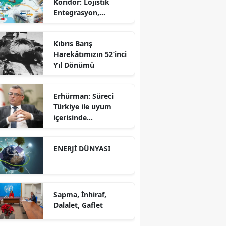
Koridor: Lojistik
Entegrasyon,
Bölgesel İş Birliği ve
Kuzey Koridoru
Kıbrıs Barış
Karşısında Rekabet
Harekâtımızın 52’inci
Gücü
Yıl Dönümü
Erhürman: Süreci
Türkiye ile uyum
içerisinde
yürütüyoruz?!
ENERJİ DÜNYASI
Sapma, İnhiraf,
Dalalet, Gaflet