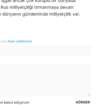
n işgali ancak çok kutuplu bir dünyada
. Rus milliyetçiliği tırmanmaya devam
 dünyanın gündeminde milliyetçilik var.
veya
kayıt olabilirsiniz
.
GÖNDER
e kabul ediyorum