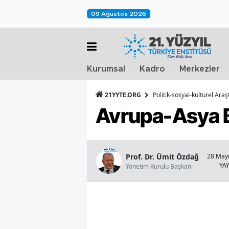
09 Ağustos 2026
Kurumsal
Kadro
Merkezler
21YYTE.ORG
Politik-sosyal-kültürel Ara
Avrupa-Asya B
Prof. Dr. Ümit Özdağ
28 Mayı
YA
Yönetim Kurulu Başkanı