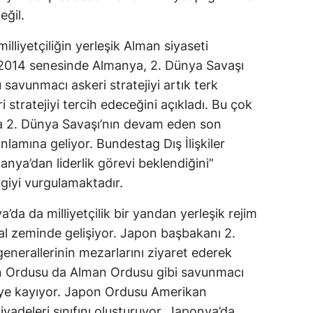
eğil.
lliyetçiliğin yerleşik Alman siyaseti
. 2014 senesinde Almanya, 2. Dünya Savaşı
avunmacı askeri stratejiyi artık terk
i stratejiyi tercih edeceğini açıkladı. Bu çok
da 2. Dünya Savaşı’nın devam eden son
amına geliyor. Bundestag Dış İlişkiler
nya’dan liderlik görevi beklendiğini”
zgiyi vurgulamaktadır.
da da milliyetçilik bir yandan yerleşik rejim
al zeminde gelişiyor. Japon başbakanı 2.
nerallerinin mezarlarını ziyaret ederek
on Ordusu da Alman Ordusu gibi savunmacı
jiye kayıyor. Japon Ordusu Amerikan
yadeleri sınıfını oluşturuyor. Japonya’da