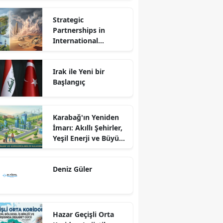
Strategic
Partnerships in
International
Relations: Reality or
Fantasy?
Irak ile Yeni bir
Başlangıç
Karabağ'ın Yeniden
İmarı: Akıllı Şehirler,
Yeşil Enerji ve Büyük
Dönüş Programı
Ekseninde
Deniz Güler
Sürdürülebilir
Kalkınma
Hazar Geçişli Orta