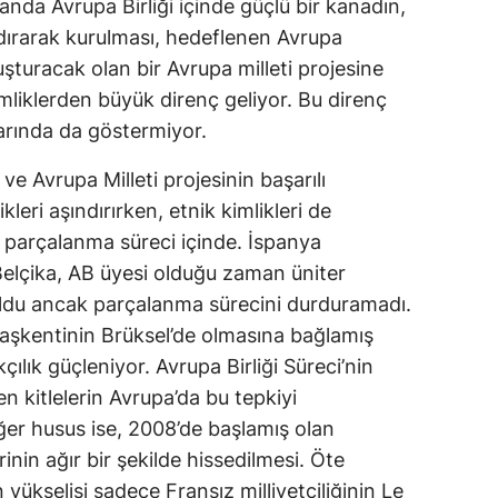
nda Avrupa Birliği içinde güçlü bir kanadın,
şındırarak kurulması, hedeflenen Avrupa
oluşturacak olan bir Avrupa milleti projesine
imliklerden büyük direnç geliyor. Bu direnç
arında da göstermiyor.
i ve Avrupa Milleti projesinin başarılı
kleri aşındırırken, etnik kimlikleri de
e parçalanma süreci içinde. İspanya
Belçika, AB üyesi olduğu zaman üniter
 oldu ancak parçalanma sürecini durduramadı.
başkentinin Brüksel’de olmasına bağlamış
çılık güçleniyor. Avrupa Birliği Süreci’nin
ören kitlelerin Avrupa’da bu tepkiyi
iğer husus ise, 2008’de başlamış olan
inin ağır bir şekilde hissedilmesi. Öte
 yükselişi sadece Fransız milliyetçiliğinin Le