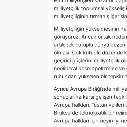
Hint milliyetçileri kazandı. Ja
milliyetçilik toplumsal yükseli
milliyetçiliğinin tırmanış içeri
Milliyetçiliğin yükselmesinin h
görüyoruz. Ancak ortak nedenle
artık tek kutuplu dünya düzen
olması. Çok kutuplu düzende ku
geçirici güçlerini milliyetçilik 
neoliberal kosmopolizmine ve mil
ruhundan yükselen bir tepkinin
Ayrıca Avrupa Birliği’nde milliy
sonuçlarına karşı gelişen tepkile
Avrupa halkları, “üstün ve ile
Brüksel’de teknokratik bir rej
Avrupa halkları için neyin iyi 