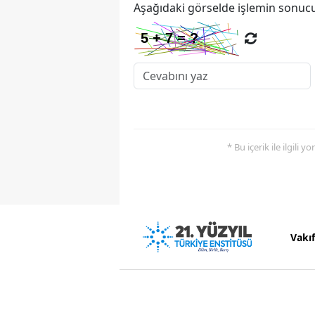
Aşağıdaki görselde işlemin sonucu
* Bu içerik ile ilgili 
Vakı