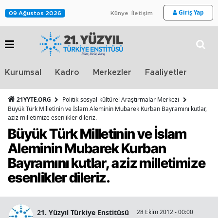
Giriş Yap
09 Ağustos 2026
Künye
İletişim
Stra
Kurumsal
Kadro
Merkezler
Faaliyetler
TV
21YYTE.ORG
Politik-sosyal-kültürel Araştırmalar Merkezi
Büyük Türk Milletinin ve İslam Aleminin Mubarek Kurban Bayramını kutlar,
aziz milletimize esenlikler dileriz.
Büyük Türk Milletinin ve İslam
Aleminin Mubarek Kurban
Bayramını kutlar, aziz milletimize
esenlikler dileriz.
21. Yüzyıl Türkiye Enstitüsü
28 Ekim 2012 - 00:00
1