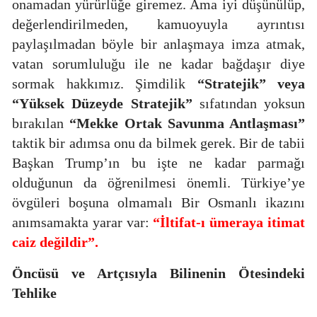
onamadan yürürlüğe giremez. Ama iyi düşünülüp,
değerlendirilmeden, kamuoyuyla ayrıntısı
paylaşılmadan böyle bir anlaşmaya imza atmak,
vatan sorumluluğu ile ne kadar bağdaşır diye
sormak hakkımız. Şimdilik
“Stratejik” veya
“Yüksek Düzeyde Stratejik”
sıfatından yoksun
bırakılan
“Mekke Ortak Savunma Antlaşması”
taktik bir adımsa onu da bilmek gerek. Bir de tabii
Başkan Trump’ın bu işte ne kadar parmağı
olduğunun da öğrenilmesi önemli. Türkiye’ye
övgüleri boşuna olmamalı Bir Osmanlı ikazını
anımsamakta yarar var:
“İltifat-ı ümeraya itimat
caiz değildir”.
Öncüsü ve Artçısıyla
Bilinenin Ötesindeki
Tehlike