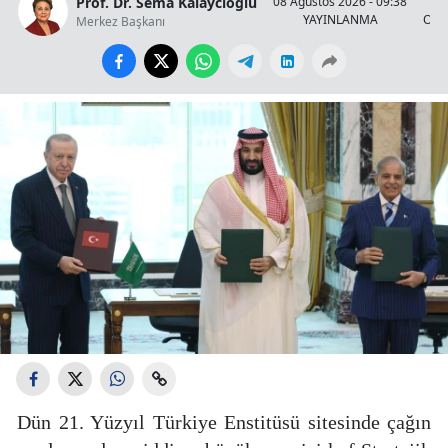
Prof. Dr. Sema Kalaycıoğlu
08 Ağustos 2026 - 09:38
YAYINLANMA
OKU
Merkez Başkanı
Dün 21. Yüzyıl Türkiye Enstitüsü sitesinde çağın