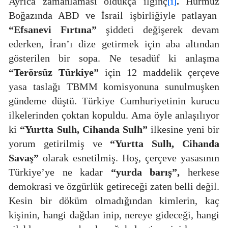
Ayrıca zamanlaması oldukça ilginç
.
Hürmüz
[1]
Boğazında ABD ve İsrail işbirliğiyle patlayan
“Efsanevi Fırtına”
şiddeti değişerek devam
ederken, İran’ı dize getirmek için aba altından
gösterilen bir sopa. Ne tesadüf ki anlaşma
“Terörsüz Türkiye”
için 12 maddelik çerçeve
yasa taslağı TBMM komisyonuna sunulmuşken
gündeme düştü. Türkiye Cumhuriyetinin kurucu
ilkelerinden çoktan kopuldu. Ama öyle anlaşılıyor
ki
“Yurtta Sulh, Cihanda Sulh”
ilkesine yeni bir
yorum getirilmiş ve
“Yurtta Sulh, Cihanda
Savaş”
olarak esnetilmiş. Hoş, çerçeve yasasının
Türkiye’ye ne kadar
“yurda barış”,
herkese
demokrasi ve özgürlük getireceği zaten belli değil.
Kesin bir döküm olmadığından kimlerin, kaç
kişinin, hangi
dağdan inip, nereye gideceği, hangi