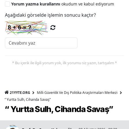
Yorum yazma kurallarını
okudum ve kabul ediyorum
Aşağıdaki görselde işlemin sonucu kaçtır?
* Bu içerik ile ilgili yorum yok, ilk yorumu siz yazın, tartışalım *
21YYTE.ORG
Milli Güvenlik Ve Dış Politika Araştırmaları Merkezi
“ Yurtta Sulh, Cihanda Savaş”
“ Yurtta Sulh, Cihanda Savaş”