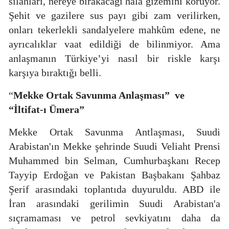
silahları, nereye bırakacağı hala gizemini koruyor.
Şehit ve gazilere sus payı gibi zam verilirken,
onları tekerlekli sandalyelere mahkûm edene, ne
ayrıcalıklar vaat edildiği de bilinmiyor. Ama
anlaşmanın Türkiye’yi nasıl bir riskle karşı
karşıya bıraktığı belli.
“
Mekke Ortak Savunma Anlaşması”
ve
“İltifat-ı Ümera”
Mekke Ortak Savunma Antlaşması, Suudi
Arabistan'ın Mekke şehrinde Suudi Veliaht Prensi
Muhammed bin Selman, Cumhurbaşkanı Recep
Tayyip Erdoğan ve Pakistan Başbakanı Şahbaz
Şerif arasındaki toplantıda duyuruldu. ABD ile
İran arasındaki gerilimin Suudi Arabistan'a
sıçramaması ve petrol sevkiyatını daha da