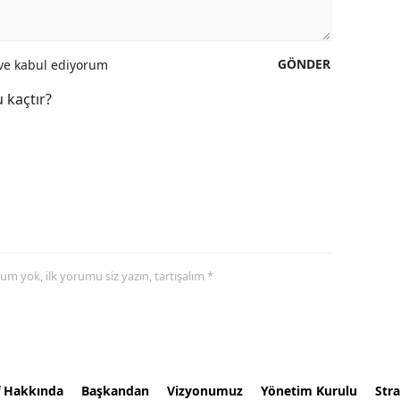
GÖNDER
e kabul ediyorum
 kaçtır?
yorum yok, ilk yorumu siz yazın, tartışalım *
f Hakkında
Başkandan
Vizyonumuz
Yönetim Kurulu
Stra