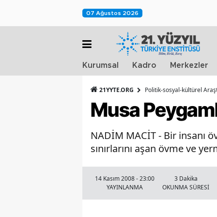
07 Ağustos 2026
Kurumsal
Kadro
Merkezler
21YYTE.ORG
Politik-sosyal-kültürel Ara
Musa Peygamb
NADİM MACİT - Bir insanı öv
sınırlarını aşan övme ve yerm
14 Kasım 2008 - 23:00
3 Dakika
YAYINLANMA
OKUNMA SÜRESİ