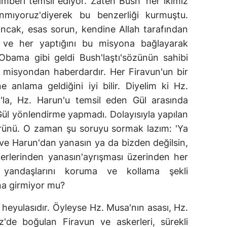
amberi temsil ediyor. Zaten Bush 'her ikimiz
mıyoruz'diyerek bu benzerliği kurmuştu.
ncak, esas sorun, kendine Allah tarafından
 ve her yaptığını bu misyona bağlayarak
 'Obama gibi geldi Bush'laştı'sözünün sahibi
 misyondan haberdardır. Her Firavun'un bir
 anlama geldiğini iyi bilir. Diyelim ki Hz.
'la, Hz. Harun'u temsil eden Gül arasında
Gül yönlendirme yapmadı. Dolayısıyla yapılan
 ürünü. O zaman şu soruyu sormak lazım: 'Ya
ve Harun'dan yanasın ya da bizden değilsin,
erlerinden yanasın'ayrışması üzerinden her
, yandaşlarını koruma ve kollama şekli
na girmiyor mu?
 heyulasıdır. Öyleyse Hz. Musa'nın asası, Hz.
z'de boğulan Firavun ve askerleri, sürekli