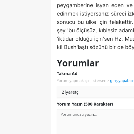
peygamberine isyan eden ve 
edinmek istiyorsanız süreci i
sonucu bu ülke için felakettir
şey 'bu ölçüsüz, kıblesiz adaml
'iktidar olduğu için'sen Hz. Mu
ki! Bush'laştı sözünü bir de bö
Yorumlar
Takma Ad
Yorum yapmak için, isterseniz
giriş yapabilir
Yorum Yazın (500 Karakter)