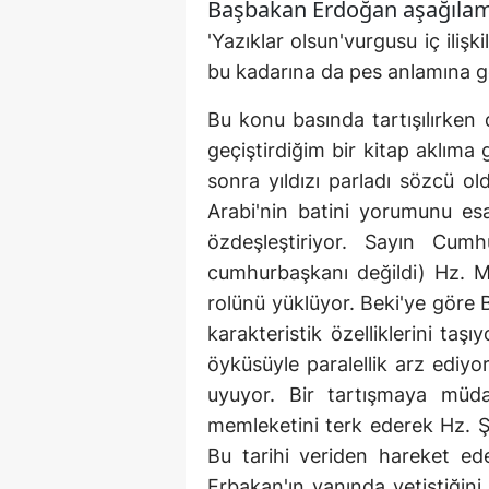
Başbakan Erdoğan aşağılama o
'Yazıklar olsun'vurgusu iç iliş
bu kadarına da pes anlamına gel
Bu konu basında tartışılırke
geçiştirdiğim bir kitap aklıma 
sonra yıldızı parladı sözcü ol
Arabi'nin batini yorumunu es
özdeşleştiriyor. Sayın Cu
cumhurbaşkanı değildi) Hz. M
rolünü yüklüyor. Beki'ye gör
karakteristik özelliklerini t
öyküsüyle paralellik arz ediy
uyuyor. Bir tartışmaya müda
memleketini terk ederek Hz. Ş
Bu tarihi veriden hareket e
Erbakan'ın yanında yetiştiğin