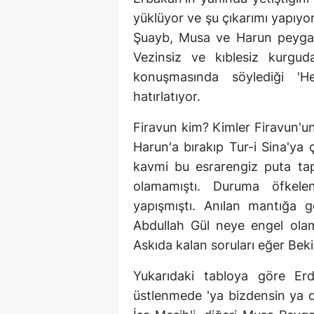
yüklüyor ve şu çıkarımı yapıyor
Şuayb, Musa ve Harun peygambe
Vezinsiz ve kıblesiz kurgud
konuşmasında söylediği 'He
hatırlatıyor.
Firavun kim? Kimler Firavun'u
Harun'a bırakıp Tur-i Sina'ya
kavmi bu esrarengiz puta ta
olamamıştı. Duruma öfkel
yapışmıştı. Anılan mantığa 
Abdullah Gül neye engel ola
Askıda kalan soruları eğer Bek
Yukarıdaki tabloya göre Er
üstlenmede 'ya bizdensin ya de