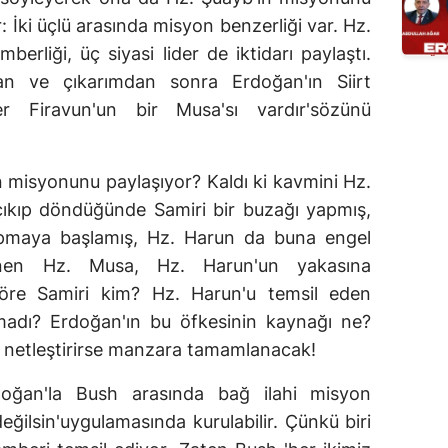
: İki üçlü arasında misyon benzerliği var. Hz.
rliği, üç siyasi lider de iktidarı paylaştı.
an ve çıkarımdan sonra Erdoğan'ın Siirt
r Firavun'un bir Musa'sı vardır'sözünü
n misyonunu paylaşıyor? Kaldı ki kavmini Hz.
 çıkıp döndüğünde Samiri bir buzağı yapmış,
pmaya başlamış, Hz. Harun da buna engel
enen Hz. Musa, Hz. Harun'un yakasına
göre Samiri kim? Hz. Harun'u temsil eden
madı? Erdoğan'ın bu öfkesinin kaynağı ne?
i netleştirirse manzara tamamlanacak!
doğan'la Bush arasında bağ ilahi misyon
ğilsin'uygulamasında kurulabilir. Çünkü biri