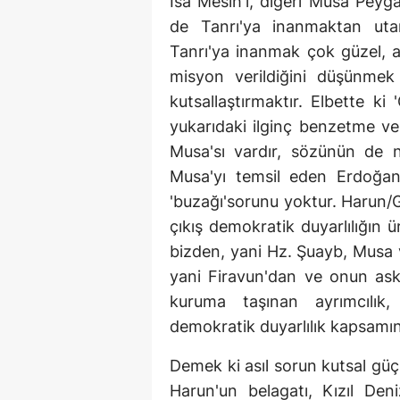
İsa Mesih'i, diğeri Musa Peyg
de Tanrı'ya inanmaktan utan
Tanrı'ya inanmak çok güzel, a
misyon verildiğini düşünmek
kutsallaştırmaktır. Elbette ki
yukarıdaki ilginç benzetme ve
Musa'sı vardır, sözünün de ne
Musa'yı temsil eden Erdoğan
'buzağı'sorunu yoktur. Harun/
çıkış demokratik duyarlılığın
bizden, yani Hz. Şuayb, Musa 
yani Firavun'dan ve onun ask
kuruma taşınan ayrımcılık
demokratik duyarlılık kapsamı
Demek ki asıl sorun kutsal güç
Harun'un belagatı, Kızıl Deni