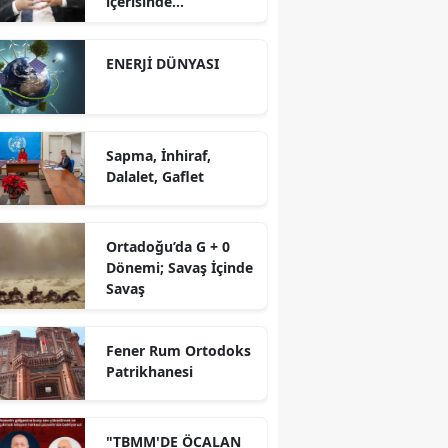
içerisinde
yürütüyoruz?!
ENERJİ DÜNYASI
Sapma, İnhiraf,
Dalalet, Gaflet
Ortadoğu’da G + 0
Dönemi; Savaş İçinde
Savaş
Fener Rum Ortodoks
Patrikhanesi
"TBMM'DE ÖCALAN