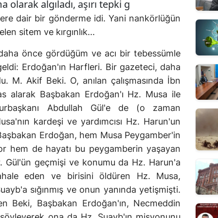
larak algıladı, aşırı tepki g
kilere dair bir gönderme idi. Yani nankörlüğün
en sitem ve kırgınlık...
n daha önce gördüğüm ve acı bir tebessümle
geldi: Erdoğan'ın Harfleri. Bir gazeteci, daha
du. M. Akif Beki. O, anılan çalışmasında İbn
as alarak Başbakan Erdoğan'ı Hz. Musa ile
mhurbaşkanı Abdullah Gül'e de (o zaman
usa'nın kardeşi ve yardımcısı Hz. Harun'un
e Başbakan Erdoğan, hem Musa Peygamber'in
aşıyor hem de hayatı bu peygamberin yaşayan
or. Gül'ün geçmişi ve konumu da Hz. Harun'a
hale eden ve birisini öldüren Hz. Musa,
uayb'a sığınmış ve onun yanında yetişmişti.
den Beki, Başbakan Erdoğan'ın, Necmeddin
i söyleyerek ona da Hz. Şuayb'ın misyonunu