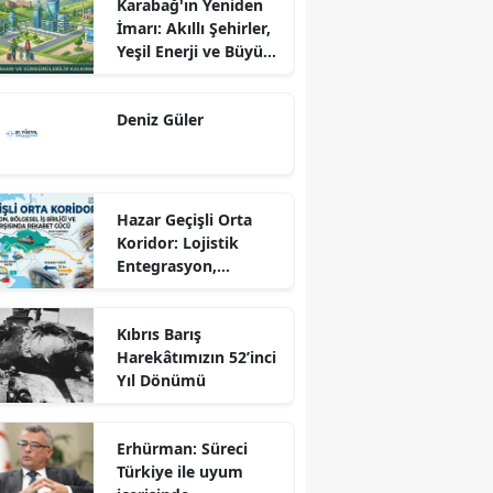
Karabağ'ın Yeniden
İmarı: Akıllı Şehirler,
Yeşil Enerji ve Büyük
Dönüş Programı
Ekseninde
Deniz Güler
Sürdürülebilir
Kalkınma
Hazar Geçişli Orta
Koridor: Lojistik
Entegrasyon,
Bölgesel İş Birliği ve
Kuzey Koridoru
Kıbrıs Barış
Karşısında Rekabet
Harekâtımızın 52’inci
Gücü
Yıl Dönümü
Erhürman: Süreci
Türkiye ile uyum