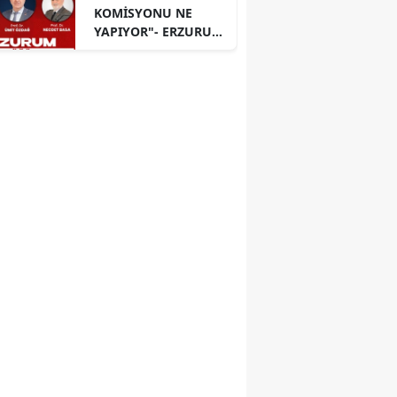
KOMİSYONU NE
YAPIYOR"- ERZURUM
PANELİ