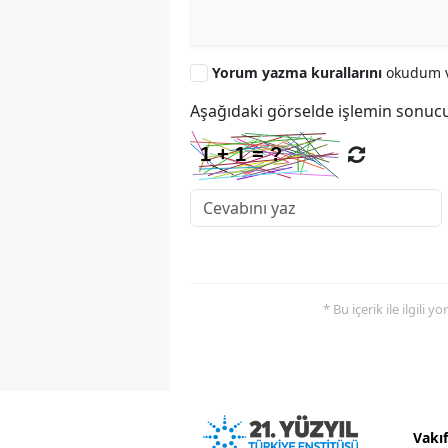
Yorum yazma kurallarını
okudum v
Aşağıdaki görselde işlemin sonucu
* Bu içerik ile ilgili 
Vakı