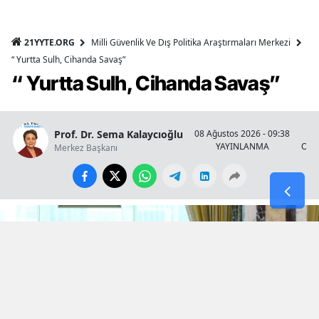
21YYTE.ORG
Milli Güvenlik Ve Dış Politika Araştırmaları Merkezi
“ Yurtta Sulh, Cihanda Savaş”
“ Yurtta Sulh, Cihanda Savaş”
Prof. Dr. Sema Kalaycıoğlu
08 Ağustos 2026 - 09:38
YAYINLANMA
OKU
Merkez Başkanı