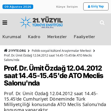
Giriş Yap
09 Ağustos 2026
Künye
İletişim
Stra
Kurumsal
Kadro
Merkezler
Faaliyetler
TV
21YYTE.ORG
Politik-sosyal-kültürel Araştırmalar Merkezi
Prof. Dr. Ümit Özdağ 12.04.2012 saat 14.45-15.45'de ATO Meclis
Salonu'nda
Prof. Dr. Ümit Özdağ 12.04.2012
saat 14.45-15.45'de ATO Meclis
Salonu'nda
Prof. Dr. Ümit Özdağ 12.04.2012 saat 14.45-
15.45'de Cumhuriyet Döneminde Türk
Milliyetçiliği konusunda ATO Meclis Salonu'nda
konuşma yapacaktır.