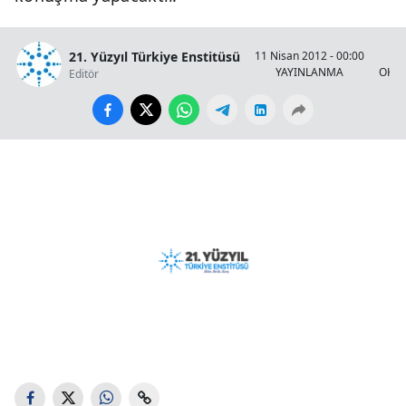
21. Yüzyıl Türkiye Enstitüsü
11 Nisan 2012 - 00:00
YAYINLANMA
OKUN
Editör