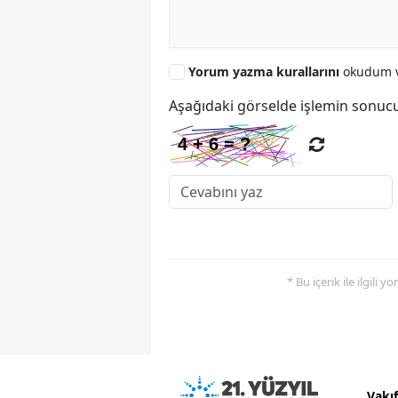
Yorum yazma kurallarını
okudum v
Aşağıdaki görselde işlemin sonucu
* Bu içerik ile ilgili 
Vakı