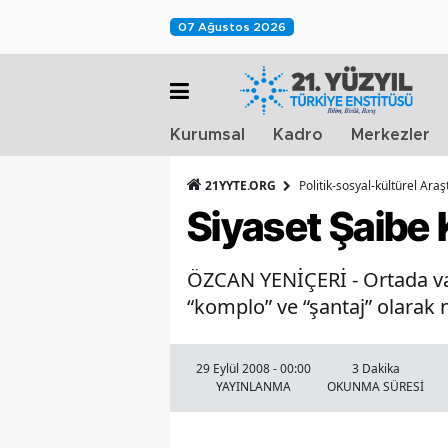
07 Ağustos 2026
Kurumsal
Kadro
Merkezler
21YYTE.ORG
Politik-sosyal-kültürel Ara
Siyaset Şaibe
ÖZCAN YENİÇERİ - Ortada vahi
“komplo” ve “şantaj” olarak ni
29 Eylül 2008 - 00:00
3 Dakika
YAYINLANMA
OKUNMA SÜRESİ