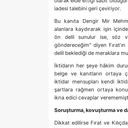
olarak elde ettiği sabit olduğu
iadesi talebini geri çeviriyor.
Bu kanıta Dengir Mir Mehm
alanlara kaydırarak işin içind
ön delil sunulur ise, söz 
göndereceğim" diyen Fırat'ın
delil beklediği de meraklara mu
İktidarın her şeye hâkim durumd
belge ve kanıtların ortaya ç
iktidar mensupları kendi ikt
şartlara rağmen ortaya konu
ikna edici cevaplar verememişt
Soruşturma, kovuşturma ve d
Dikkat edilirse Fırat ve Kılıç