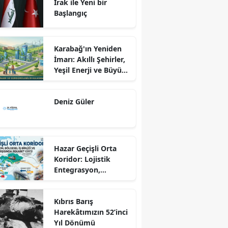
Irak ile Yeni bir
Başlangıç
Karabağ'ın Yeniden
İmarı: Akıllı Şehirler,
Yeşil Enerji ve Büyük
Dönüş Programı
Ekseninde
Deniz Güler
Sürdürülebilir
Kalkınma
Hazar Geçişli Orta
Koridor: Lojistik
Entegrasyon,
Bölgesel İş Birliği ve
Kuzey Koridoru
Kıbrıs Barış
Karşısında Rekabet
Harekâtımızın 52’inci
Gücü
Yıl Dönümü