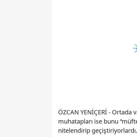
ÖZCAN YENİÇERİ - Ortada vah
muhatapları ise bunu “müfter
nitelendirip geçiştiriyorlard