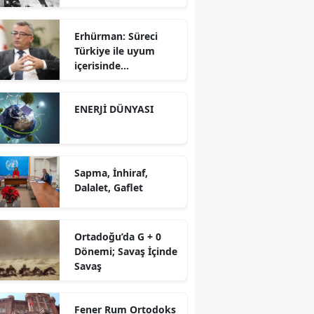
Erhürman: Süreci
Türkiye ile uyum
içerisinde
yürütüyoruz?!
ENERJİ DÜNYASI
Sapma, İnhiraf,
Dalalet, Gaflet
Ortadoğu’da G + 0
Dönemi; Savaş İçinde
Savaş
Fener Rum Ortodoks