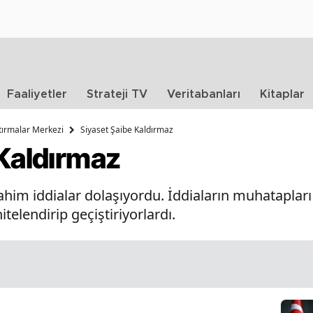
Faaliyetler
Strateji TV
Veritabanları
Kitaplar
ştırmalar Merkezi
Siyaset Şaibe Kaldırmaz
 Kaldırmaz
m iddialar dolaşıyordu. İddiaların muhatapları i
telendirip geçiştiriyorlardı.