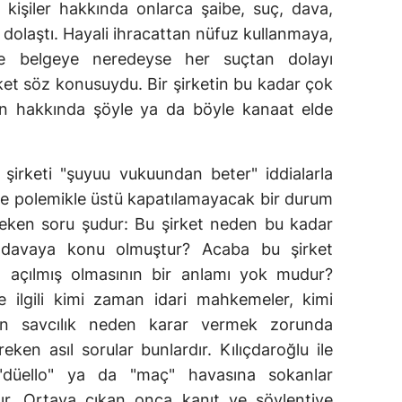
işiler hakkında onlarca şaibe, suç, dava,
 dolaştı. Hayali ihracattan nüfuz kullanmaya,
te belgeye neredeyse her suçtan dolayı
rket söz konusuydu. Bir şirketin bu kadar çok
n hakkında şöyle ya da böyle kanaat elde
şirketi "şuyuu vukuundan beter" iddialarla
e polemikle üstü kapatılamayacak bir durum
eken soru şudur: Bu şirket neden bu kadar
 davaya konu olmuştur? Acaba bu şirket
açılmış olmasının bir anlamı yok mudur?
e ilgili kimi zaman idari mahkemeler, kimi
n savcılık neden karar vermek zorunda
eken asıl sorular bunlardır. Kılıçdaroğlu ile
 "düello" ya da "maç" havasına sokanlar
ır. Ortaya çıkan onca kanıt ve söylentiye