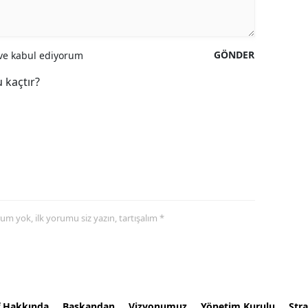
GÖNDER
e kabul ediyorum
 kaçtır?
yorum yok, ilk yorumu siz yazın, tartışalım *
f Hakkında
Başkandan
Vizyonumuz
Yönetim Kurulu
Stra