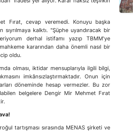
ndan" ifadesi yer alıyor. Karar haksız teşvikin
et Fırat, cevap veremedi. Konuyu başka
en sıyrılmaya kalktı. "Şüphe uyandıracak bir
veriyorum derhal istifamı yazıp TBMM'ye
 mahkeme kararından daha önemli nasıl bir
cip oldu.
a olması, iktidar mensuplarıyla ilgili bilgi,
ıkmasını imkânsızlaştırmaktadır. Onun için
idarları döneminde hesap vermezler. Bu zor
labilen belgelere Dengir Mir Mehmet Fırat
ir.
ava!
daroğul tartışması sırasında MENAS şirketi ve