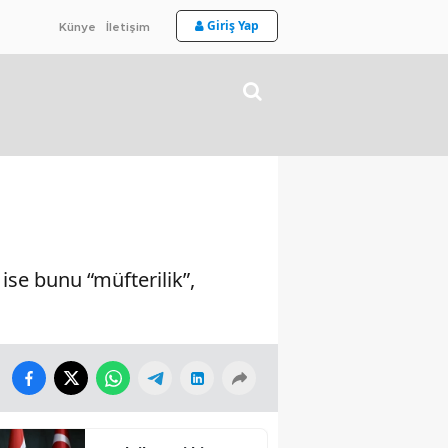
Giriş Yap
Künye
İletişim
se bunu “müfterilik”,