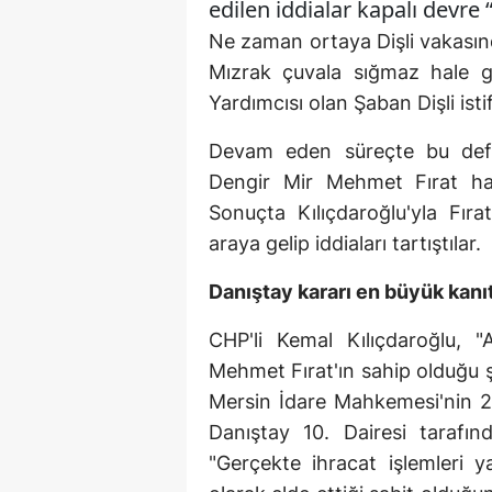
edilen iddialar kapalı devre “k
Ne zaman ortaya Dişli vakasınd
Mızrak çuvala sığmaz hale g
Yardımcısı olan Şaban Dişli ist
Devam eden süreçte bu defa
Dengir Mir Mehmet Fırat ha
Sonuçta Kılıçdaroğlu'yla Fı
araya gelip iddiaları tartıştılar.
Danıştay kararı en büyük kanıt
CHP'li Kemal Kılıçdaroğlu, 
Mehmet Fırat'ın sahip olduğu ş
Mersin İdare Mahkemesi'nin 20
Danıştay 10. Dairesi tarafı
"Gerçekte ihracat işlemleri y