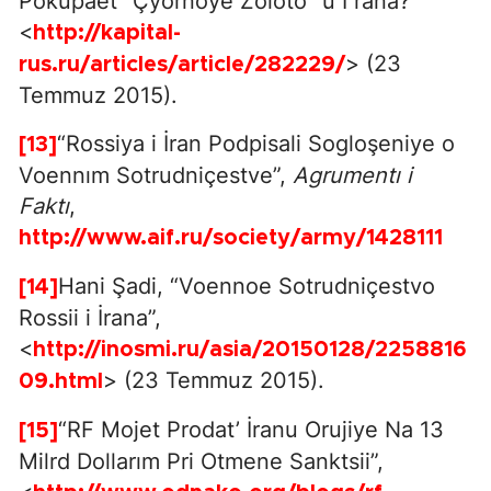
Pokupaet “Çyornoye Zoloto” u İ rana?
<
http://kapital-
> (23
rus.ru/articles/article/282229/
Temmuz 2015).
“Rossiya i İran Podpisali Sogloşeniye o
[13]
Voennım Sotrudniçestve”,
Agrumentı i
Faktı
,
http://www.aif.ru/society/army/1428111
Hani Şadi, “Voennoe Sotrudniçestvo
[14]
Rossii i İrana”,
<
http://inosmi.ru/asia/20150128/2258816
> (23 Temmuz 2015).
09.html
“RF Mojet Prodat’ İranu Orujiye Na 13
[15]
Milrd Dollarım Pri Otmene Sanktsii”,