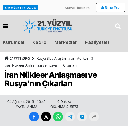
Giriş Yap
09 Ağustos 2026
Künye
İletişim
Stra
Kurumsal
Kadro
Merkezler
Faaliyetler
TV
21YYTE.ORG
Rusya Slav Araştırmaları Merkezi
İran Nükleer Anlaşması ve Rusya’nın Çıkarları
İran Nükleer Anlaşması ve
Rusya’nın Çıkarları
04 Ağustos 2015 - 10:45
9 Dakika
YAYINLANMA
OKUNMA SÜRESİ