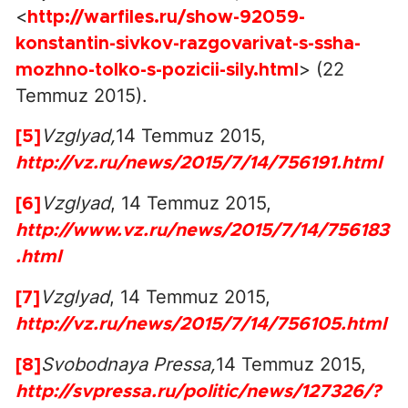
<
http://warfiles.ru/show-92059-
konstantin-sivkov-razgovarivat-s-ssha-
> (22
mozhno-tolko-s-pozicii-sily.html
Temmuz 2015).
Vzglyad,
14 Temmuz 2015,
[5]
http://vz.ru/news/2015/7/14/756191.html
Vzglyad
, 14 Temmuz 2015,
[6]
http://www.vz.ru/news/2015/7/14/756183
.html
Vzglyad
, 14 Temmuz 2015,
[7]
http://vz.ru/news/2015/7/14/756105.html
Svobodnaya Pressa,
14 Temmuz 2015,
[8]
http://svpressa.ru/politic/news/127326/?