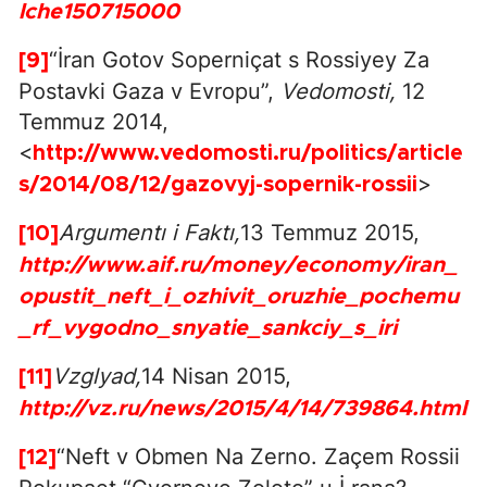
lche150715000
“İran Gotov Soperniçat s Rossiyey Za
[9]
Postavki Gaza v Evropu”,
Vedomosti,
12
Temmuz 2014,
<
http://www.vedomosti.ru/politics/article
>
s/2014/08/12/gazovyj-sopernik-rossii
Argumentı i Faktı,
13 Temmuz 2015,
[10]
http://www.aif.ru/money/economy/iran_
opustit_neft_i_ozhivit_oruzhie_pochemu
_rf_vygodno_snyatie_sankciy_s_iri
Vzglyad,
14 Nisan 2015,
[11]
http://vz.ru/news/2015/4/14/739864.html
“Neft v Obmen Na Zerno. Zaçem Rossii
[12]