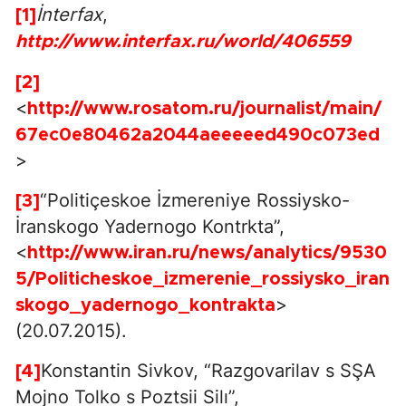
İnterfax
,
[1]
http://www.interfax.ru/world/406559
[2]
<
http://www.rosatom.ru/journalist/main/
67ec0e80462a2044aeeeeed490c073ed
>
“Politiçeskoe İzmereniye Rossiysko-
[3]
İranskogo Yadernogo Kontrkta”,
<
http://www.iran.ru/news/analytics/9530
5/Politicheskoe_izmerenie_rossiysko_iran
>
skogo_yadernogo_kontrakta
(20.07.2015).
Konstantin Sivkov, “Razgovarilav s SŞA
[4]
Mojno Tolko s Poztsii Silı”,