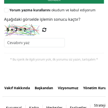
Yorum yazma kurallarını
okudum ve kabul ediyorum
Aşağıdaki görselde işlemin sonucu kaçtır?
* Bu içerik ile ilgili yorum yok, ilk yorumu siz yazın, tartışalım *
Vakıf Hakkında
Başkandan
Vizyonumuz
Yönetim Kurul
Strateji
Kurumsal
Kadro
Merkezler
Faaliyetler