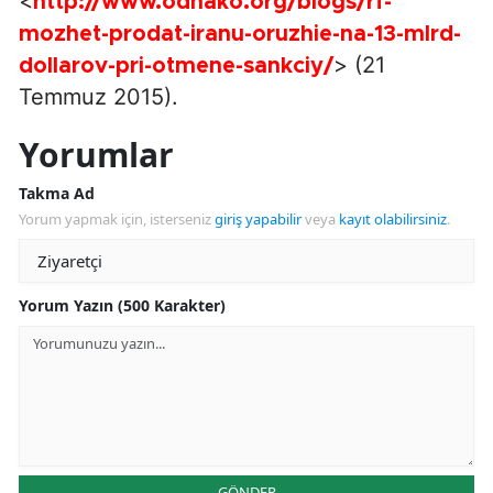
<
http://www.odnako.org/blogs/rf-
mozhet-prodat-iranu-oruzhie-na-13-mlrd-
> (21
dollarov-pri-otmene-sankciy/
Temmuz 2015).
Yorumlar
Takma Ad
Yorum yapmak için, isterseniz
giriş yapabilir
veya
kayıt olabilirsiniz
.
Yorum Yazın (500 Karakter)
GÖNDER