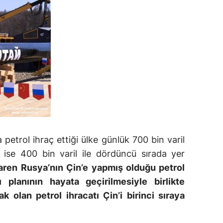
etrol ihraç ettiği ülke günlük 700 bin varil
n ise 400 bin varil ile dördüncü sırada yer
baren Rusya’nın Çin’e yapmış olduğu petrol
ı planının hayata geçirilmesiyle birlikte
k olan petrol ihracatı Çin’i birinci sıraya