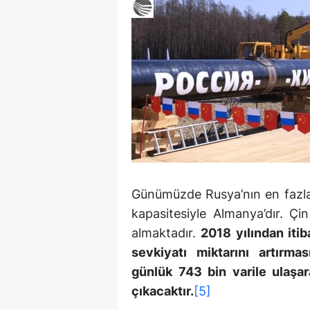
Günümüzde Rusya’nın en fazla p
kapasitesiyle Almanya’dır. Çi
almaktadır.
2018 yılından iti
sevkiyatı miktarını artırmas
günlük 743 bin varile ulaşara
çıkacaktır.
[5]