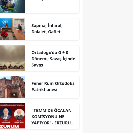
Sapma, İnhiraf,
Dalalet, Gaflet
Ortadoğu’da G + 0
Dönemi; Savaş İçinde
Savaş
Fener Rum Ortodoks
Patrikhanesi
"TBMM'DE ÖCALAN
KOMİSYONU NE
YAPIYOR"- ERZURUM
PANELİ