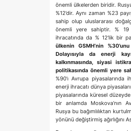
önemli ülkelerden biridir. Rusy
%12’dir. Aynı zaman %23 payı
sahip olup uluslararası doğa
önemli yere sahiptir. % 19 
ihracatında da % 12’lik bir p
ülkenin GSMH’nin %30’unu 
Dolayısıyla da enerji kay
kalkınmasında, siyasi istik
politikasında önemli yere sah
%90’ı Avrupa piyasalarında ih
enerji ihracatı dünya piyasala
piyasalarında küresel düzeyde
bir anlamda Moskova’nın Avr
Rusya bu bağımlılıktan kurtulm
yönünü değiştirmiş ağırlığını A