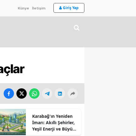
Giriş Yap
Künye
İletişim
açlar
Karabağ'ın Yeniden
İmarı: Akıllı Şehirler,
Yeşil Enerji ve Büyük
Dönüş Programı