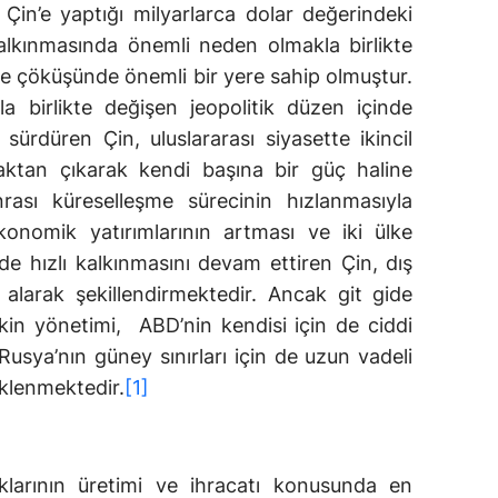
n Çin’e yaptığı milyarlarca dolar değerindeki
alkınmasında önemli neden olmakla birlikte
e çöküşünde önemli bir yere sahip olmuştur.
ıyla birlikte değişen jeopolitik düzen içinde
sürdüren Çin, uluslararası siyasette ikincil
ktan çıkarak kendi başına bir güç haline
ası küreselleşme sürecinin hızlanmasıyla
konomik yatırımlarının artması ve iki ülke
inde hızlı kalkınmasını devam ettiren Çin, dış
e alarak şekillendirmektedir. Ancak git gide
in yönetimi, ABD’nin kendisi için de ciddi
 Rusya’nın güney sınırları için de uzun vadeli
eklenmektedir.
[1]
larının üretimi ve ihracatı konusunda en