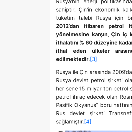
Rusya’nın enerji politikasın
sahiptir. Çin’in ekonomik kal
tüketim talebi Rusya için ö
2012’dan itibaren petrol i
yönelmesine karşın, Çin iç k
ithalatını % 60 düzeyine kadar
ithal eden ülkeler arasın
edilmektedir
.
[3]
Rusya ile Çin arasında 2009’da
Rusya devlet petrol şirketi o
her sene 15 milyar ton petrol s
petrol ihraç edecek olan Rosne
Pasifik Okyanus” boru hattını
Rus devlet şirketi Transne
sağlamıştır.
[4]