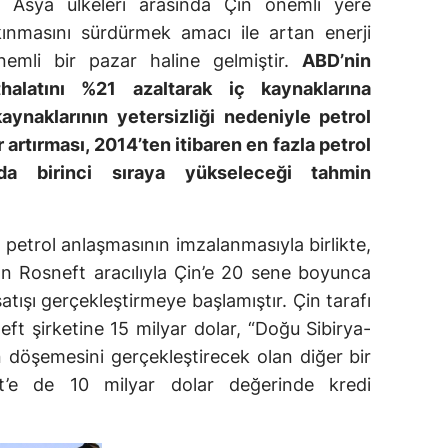
da Asya ülkeleri arasında Çin önemli yere
kınmasını sürdürmek amacı ile artan enerji
nemli bir pazar haline gelmiştir.
ABD’nin
thalatını %21 azaltarak iç kaynaklarına
aynaklarının yetersizliği nedeniyle petrol
 artırması, 2014’ten itibaren en fazla petrol
da birinci sıraya yükseleceği tahmin
 petrol anlaşmasının imzalanmasıyla birlikte,
lan Rosneft aracılıyla Çin’e 20 sene boyunca
atışı gerçekleştirmeye başlamıştır. Çin tarafı
ft şirketine 15 milyar dolar, “Doğu Sibirya-
n döşemesini gerçekleştirecek olan diğer bir
ft’e de 10 milyar dolar değerinde kredi