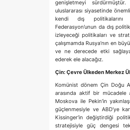
genişletmeyi sürdürmüştür.
uluslararası siyasetinde öneml
kendi dış politikalarını 
Federasyon’unun da dış politi
izleyeceği politikaları ve stra
çalışmamda Rusya’nın en büyük
ve ne derecede etki sağlaya
ederek ele alacağız.
Çin: Çevre Ülkeden Merkez Ü
Komünist dönem Çin Doğu As
arasında aktif bir mücadele 
Moskova ile Pekin’in yakınla
güçlenmesiyle ve ABD’ye karş
Kissinger’in değiştirdiği pol
stratejisiyle güç dengesi te