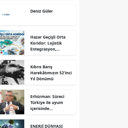
Ekseninde
Deniz Güler
Sürdürülebilir
Kalkınma
Hazar Geçişli Orta
Koridor: Lojistik
Entegrasyon,
Bölgesel İş Birliği ve
Kuzey Koridoru
Kıbrıs Barış
Karşısında Rekabet
Harekâtımızın 52’inci
Gücü
Yıl Dönümü
Erhürman: Süreci
Türkiye ile uyum
içerisinde
yürütüyoruz?!
ENERJİ DÜNYASI