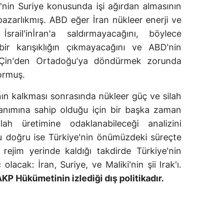
nin Suriye konusunda işi ağırdan almasının
pazarlıkmış. ABD eğer İran nükleer enerji ve
İsrail'inİran'a saldırmayacağını, böylece
r karışıklığın çıkmayacağını ve ABD'nin
e Çin'den Ortadoğu'ya döndürmek zorunda
ormuş.
nın kalkması sonrasında nükleer güç ve silah
anımına sahip olduğu için bir başka zaman
lah üretimine odaklanabileceği analizini
 doğru ise Türkiye'nin önümüzdeki süreçte
rejim yerinde kaldığı takdirde Türkiye'nin
cak: İran, Suriye, ve Maliki'nin şii Irak'ı.
P Hükümetinin izlediği dış politikadır.