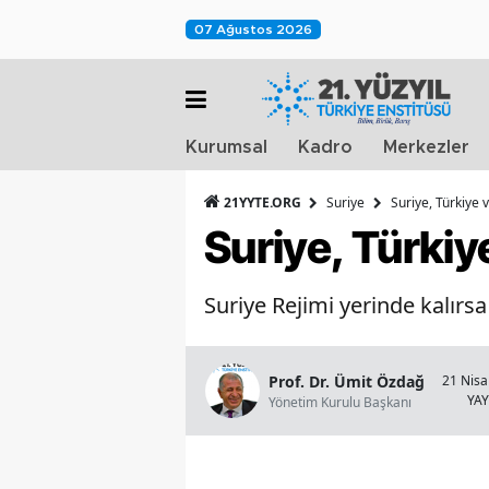
07 Ağustos 2026
Kurumsal
Kadro
Merkezler
21YYTE.ORG
Suriye
Suriye, Türkiye
Suriye, Türkiy
Suriye Rejimi yerinde kalır
Prof. Dr. Ümit Özdağ
21 Nisa
YA
Yönetim Kurulu Başkanı