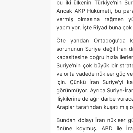
bu iki ülkenin Türkiye'nin Sur
Ancak AKP Hükümeti, bu paral
vermiş olmasına rağmen yü
yapmıyor. İşte Riyad buna çok
Öte yandan Ortadoğu'da ko
sorununun Suriye değil İran d
kapasitesine doğru hızla ilerl
Suriye'nin çok büyük bir strat
ve orta vadede nükleer güç ve 
için. Çünkü İran Suriye'yi 
görünmüyor. Ayrıca Suriye-İran 
ilişkilerine de ağır darbe vura
Araplar tarafından kuşatılmış o
Bundan dolayı İran nükleer gü
önüne koymuş. ABD ile İra