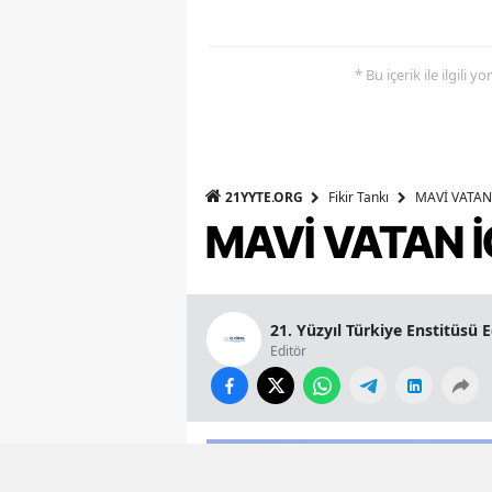
* Bu içerik ile ilgili 
21YYTE.ORG
Fikir Tankı
MAVİ VATAN 
MAVİ VATAN İ
21. Yüzyıl Türkiye Enstitüsü 
Editör