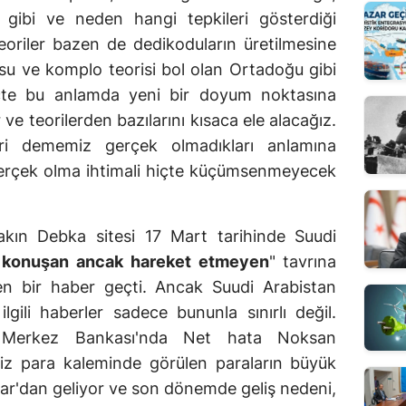
 gibi ve neden hangi tepkileri gösterdiği
teoriler bazen de dedikoduların üretilmesine
u ve komplo teorisi bol olan Ortadoğu gibi
çte bu anlamda yeni bir doyum noktasına
ve teorilerden bazılarını kısaca ele alacağız.
ri dememiz gerçek olmadıkları anlamına
 gerçek olma ihtimali hiçte küçümsenmeyecek
yakın Debka sitesi 17 Mart tarihinde Suudi
k konuşan ancak hareket etmeyen
" tavrına
n bir haber geçti. Ancak Suudi Arabistan
lgili haberler sadece bununla sınırlı değil.
in Merkez Bankası'nda Net hata Noksan
siz para kaleminde görülen paraların büyük
ar'dan geliyor ve son dönemde geliş nedeni,