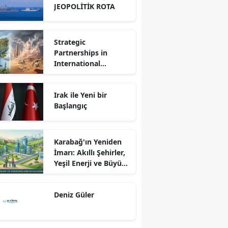
JEOPOLİTİK ROTA
Strategic
Partnerships in
International
Relations: Reality or
Fantasy?
Irak ile Yeni bir
Başlangıç
Karabağ'ın Yeniden
İmarı: Akıllı Şehirler,
Yeşil Enerji ve Büyük
Dönüş Programı
Ekseninde
Deniz Güler
Sürdürülebilir
Kalkınma