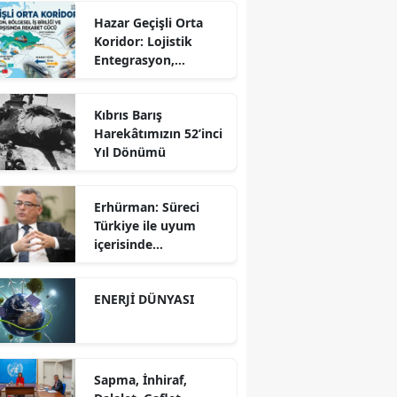
Hazar Geçişli Orta
Koridor: Lojistik
Entegrasyon,
Bölgesel İş Birliği ve
Kuzey Koridoru
Kıbrıs Barış
Karşısında Rekabet
Harekâtımızın 52’inci
Gücü
Yıl Dönümü
Erhürman: Süreci
Türkiye ile uyum
içerisinde
yürütüyoruz?!
ENERJİ DÜNYASI
Sapma, İnhiraf,