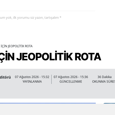
yorum yok, ilk yorumu siz yazın, tartışalım *
İÇİN JEOPOLİTİK ROTA
ÇİN JEOPOLİTİK ROTA
Editörü
07 Ağustos 2026 - 15:32
07 Ağustos 2026 - 15:36
36 Dakika
YAYINLANMA
GÜNCELLENME
OKUNMA SÜRE