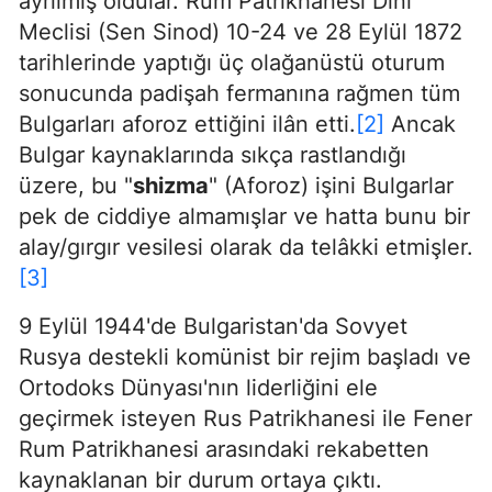
ayrılmış oldular. Rum Patrikhanesi Dini
Meclisi (Sen Sinod) 10-24 ve 28 Eylül 1872
tarihlerinde yaptığı üç olağanüstü oturum
sonucunda padişah fermanına rağmen tüm
Bulgarları aforoz ettiğini ilân etti.
[2]
Ancak
Bulgar kaynaklarında sıkça rastlandığı
üzere, bu "
shizma
" (Aforoz) işini Bulgarlar
pek de ciddiye almamışlar ve hatta bunu bir
alay/gırgır vesilesi olarak da telâkki etmişler.
[3]
9 Eylül 1944'de Bulgaristan'da Sovyet
Rusya destekli komünist bir rejim başladı ve
Ortodoks Dünyası'nın liderliğini ele
geçirmek isteyen Rus Patrikhanesi ile Fener
Rum Patrikhanesi arasındaki rekabetten
kaynaklanan bir durum ortaya çıktı.