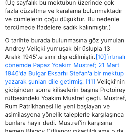
(Üç sayfalık bu mektubun üzerinde çok
fazla düzeltme ve karalama bulunmaktadır
ve cümlelerin çoğu düşüktür. Bu nedenle
tercümede ifadelere sadık kalınmıştır.)
O tarihte burada bulunmasına göz yumulan
Andrey Veliçki yumuşak bir üslupla 13
Aralık 1945'te sınır dışı edilmiştir.
[10]fırtınalı
dönemde Papaz Yoakim Mustref; 21 Mart
1946'da Bulgar Eksarhı Stefan'a bir mektup
yazarak şunları dile getirmiş:
[11]
Veliçki'nin
gidişinden sonra kiliselerin başına Protoirey
rütbesindeki Yoakim Mustref geçti. Mustref,
Rum Patrikhanesi ile yeni başlayan ve
asimilasyona yönelik taleplerle karşılaşınca
bunlara hayır dedi. Mustref'in karşısına
hemen Blagoy Çiflianov çıkartıldı ama o da