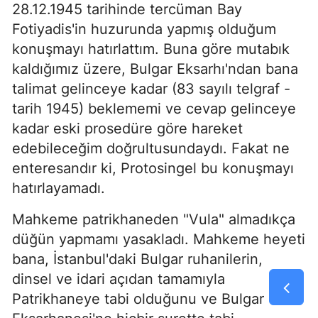
28.12.1945 tarihinde tercüman Bay
Fotiyadis'in huzurunda yapmış olduğum
konuşmayı hatırlattım. Buna göre mutabık
kaldığımız üzere, Bul­gar Eksarhı'ndan bana
talimat gelinceye kadar (83 sayılı telgraf -
tarih 1945) beklememi ve cevap ge­linceye
kadar eski prosedüre göre hareket
edebileceğim doğrultusundaydı. Fakat ne
enteresandır ki, Protosingel bu konuşmayı
hatırlayamadı.
Mahkeme patrikhaneden "Vula" almadıkça
düğün yapmamı yasakladı. Mahkeme heyeti
bana, İstan­bul'daki Bulgar ruhanilerin,
dinsel ve idari açıdan tamamıyla
Patrikhaneye tabi olduğunu ve Bulgar