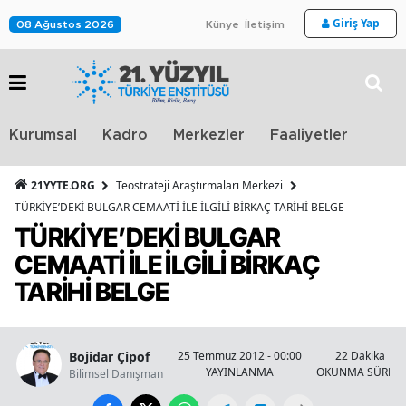
Giriş Yap
08 Ağustos 2026
Künye
İletişim
Stra
Kurumsal
Kadro
Merkezler
Faaliyetler
TV
21YYTE.ORG
Teostrateji Araştırmaları Merkezi
TÜRKİYE’DEKİ BULGAR CEMAATİ İLE İLGİLİ BİRKAÇ TARİHİ BELGE
TÜRKİYE’DEKİ BULGAR
CEMAATİ İLE İLGİLİ BİRKAÇ
TARİHİ BELGE
Bojidar Çipof
25 Temmuz 2012 - 00:00
22 Dakika
YAYINLANMA
OKUNMA SÜRESİ
Bilimsel Danışman