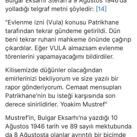
Bulgar Eksarhı Stefan'a 9 Ağustos 1946'da
yolladığı telgraf metni şöyledir:
[14]
"Evlenme izni (Vula) konusu Patrikhane
tarafından tekrar gündeme getirildi. Dün
beni tekrar ruhani mahkeme önünde çağırıp
çıkardılar. Eğer VULA almazsam evlenme
törenlerini yapamayacağımı bil­dirdiler.
Kilisemizde düğünler olacağından
emirlerinizi bekliyorum ve size yazılı bir
rapor gönderiyorum. Cemaat mensupları
Patrikhane'nin bu isteği karşısında son
derece sinirlidirler. Yoakim Mustref"
Mustref'in, Bulgar Eksarhı'na yazdığı 10
Ağustos 1946 tarih ve 89 sayılı mektubunda
da 8 Ağustosta olanlar ayrıntılı bir biçimde