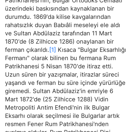
Patrikhanesi'nin, Bulgar Ortodoks Cemaati
üzerindeki baskısından kaynaklanan bir
durumdu. 1869'da kilise kavgalarından
rahatsızlık duyan Babıâli meseleyi ele aldı
ve Sultan Abdülaziz tarafından 11 Mart
1870'de (8 Zilhicce 1286) onaylanan bir
ferman çıkarıldı.
[1]
Kısaca "Bulgar Eksarhlığı
Fermanı" olarak bilinen bu fermana Rum
Patrikhanesi 5 Nisan 1870'de itiraz etti.
Uzun süren bir yazışmalar, itirazlar süreci
yaşandı ve ferman bu süre içinde yürürlüğe
giremedi. Sultan Abdülaziz'in emriyle 6
Mart 1872'de (25 Zilhicce 1288) Vidin
Metropoliti Antim Efendi'nin ilk Bulgar
Eksarhı olarak seçilmesi ile Bulgarlar artık
resmen Fener Rum Patrikhanesi'nden