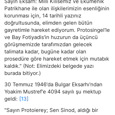
Sayın Eksarh: Milli Kilisemiz ve Ekümenik
Patrikhane ile olan ilişkilerimizin esenliğinin
korunması için, 14 tarihli yazınız
doğrultusunda, elimden gelen bütün
gayretimle hareket ediyorum. Protosingel'le
ve Bay Fotiyadis'in huzurun da üçüncü
görüşmemizde tarafımızdan gelecek
talimata kadar, bugüne kadar olan
prosedüre göre hareket etmek için mutabık
kaldık." (Not: Elimizdeki belgede yazı
burada bitiyor.)
30 Temmuz 1946'da Bulgar Eksarhı'ndan
Yoakim Mustref'e 4094 sayılı şu mektup
geldi:
[13]
"Sayın Protoierey; Sen Sinod, aldığı bir