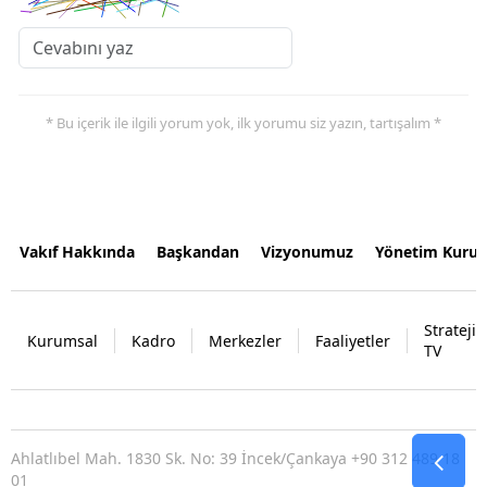
* Bu içerik ile ilgili yorum yok, ilk yorumu siz yazın, tartışalım *
Vakıf Hakkında
Başkandan
Vizyonumuz
Yönetim Kurul
Strateji
Kurumsal
Kadro
Merkezler
Faaliyetler
TV
Ahlatlıbel Mah. 1830 Sk. No: 39 İncek/Çankaya +90 312 489 18
01