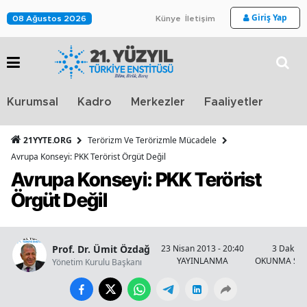
Giriş Yap
08 Ağustos 2026
Künye
İletişim
Stra
Kurumsal
Kadro
Merkezler
Faaliyetler
TV
21YYTE.ORG
Terörizm Ve Terörizmle Mücadele
Avrupa Konseyi: PKK Terörist Örgüt Değil
Avrupa Konseyi: PKK Terörist
Örgüt Değil
Prof. Dr. Ümit Özdağ
23 Nisan 2013 - 20:40
3 Dakika
YAYINLANMA
OKUNMA SÜR
Yönetim Kurulu Başkanı