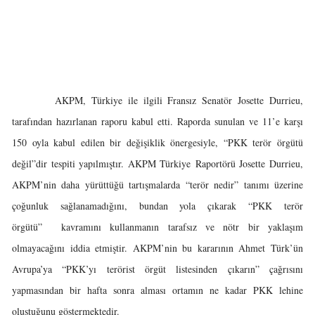
AKPM, Türkiye ile ilgili Fransız Senatör Josette Durrieu,
tarafından hazırlanan raporu kabul etti. Raporda sunulan ve 11’e karşı
150 oyla kabul edilen bir değişiklik önergesiyle, “PKK terör örgütü
değil”dir tespiti yapılmıştır. AKPM Türkiye Raportörü Josette Durrieu,
AKPM’nin daha yürüttüğü tartışmalarda “terör nedir” tanımı üzerine
çoğunluk sağlanamadığını, bundan yola çıkarak “PKK terör
örgütü” kavramını kullanmanın tarafsız ve nötr bir yaklaşım
olmayacağını iddia etmiştir. AKPM’nin bu kararının Ahmet Türk’ün
Avrupa’ya “PKK’yı terörist örgüt listesinden çıkarın” çağrısını
yapmasından bir hafta sonra alması ortamın ne kadar PKK lehine
oluştuğunu göstermektedir.