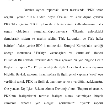
Durrieu ayrıca rapordaki karar tasarısında “PKK terör
örgütü” yerine “PKK Lideri Sayın Öcalan” ve sınır dışına çekilen
PKK’liler için ise “PKK eylemcileri” terimlerinin kullanılmasının daha
uygun olduğunu vurguladı.Rapordaayrıca "Ülkenin gelecekteki
demokratik sistem ve meclis şeklini Türk kurumları ve Türk halkı
belirler" ifadesi yerine BDP’li milletvekili Ertuğrul Kürkçü'nün verdiği
önerge sonucunda "Türkiye vatandaşları ve kurumları" ifadesi
kullanıldı.Bu noktada üzerinde durulması gereken bir yan bilgide Deniz
Baykal’ın rapora “evet” oyu verdiği ile ilgili Anadolu Ajansına dayanan
bilgidir. Baykal, raporun insan hakları ile ilgili genel yapısına “evet” oyu
verdiğini ancak PKK ile ilgili ek önerilere ret oyu verdiğini açıklamıştır.
Öte yandan Dış İşleri Bakanı Ahmet Davutoğlu’nun "Raporu okursanız,
PKK'nın faaliyetlerini terörist faaliyet olarak tanımlayan birçok
cümlenin raporda yer aldığını görürsünüz" diyerek raporu