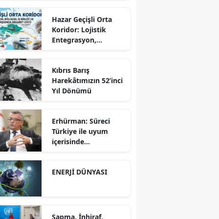
Hazar Geçişli Orta
Koridor: Lojistik
Entegrasyon,
Bölgesel İş Birliği ve
Kuzey Koridoru
Kıbrıs Barış
Karşısında Rekabet
Harekâtımızın 52’inci
Gücü
Yıl Dönümü
Erhürman: Süreci
Türkiye ile uyum
içerisinde
yürütüyoruz?!
ENERJİ DÜNYASI
Sapma, İnhiraf,