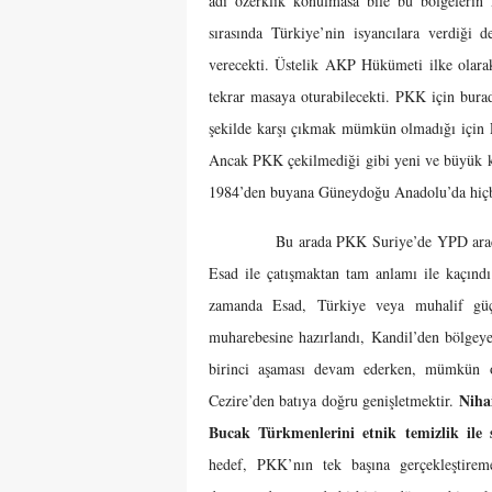
adı özerklik konulmasa bile bu bölgelerin
sırasında Türkiye’nin isyancılara verdiği 
verecekti. Üstelik AKP Hükümeti ilke olara
tekrar masaya oturabilecekti. PKK için burad
şekilde karşı çıkmak mümkün olmadığı için P
Ancak PKK çekilmediği gibi yeni ve büyük kat
1984’den buyana Güneydoğu Anadolu’da hiçbir
Bu arada PKK Suriye’de YPD aracılığı il
Esad ile çatışmaktan tam anlamı ile kaçındı.
zamanda Esad, Türkiye veya muhalif güçle
muharebesine hazırlandı, Kandil’den bölgeye 
birinci aşaması devam ederken, mümkün 
Niha
Cezire’den batıya doğru genişletmektir.
Bucak Türkmenlerini etnik temizlik ile 
hedef, PKK’nın tek başına gerçekleştirem