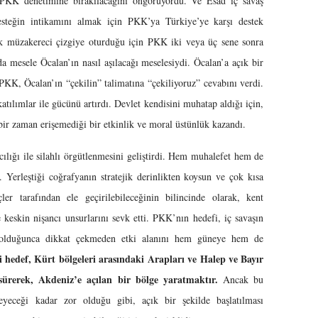
 PKK denetimine bırakılacağını öngörüyordu. Ve Esad iç savaş
desteğin intikamını almak için PKK’ya Türkiye’ye karşı destek
k müzakereci çizgiye oturduğu için PKK iki veya üç sene sonra
a mesele Öcalan’ın nasıl aşılacağı meselesiydi. Öcalan’a açık bir
KK, Öcalan’ın “çekilin” talimatına “çekiliyoruz” cevabını verdi.
ılımlar ile gücünü artırdı. Devlet kendisini muhatap aldığı için,
 zaman erişemediği bir etkinlik ve moral üstünlük kazandı.
e silahlı örgütlenmesini geliştirdi. Hem muhalefet hem de
 Yerleştiği coğrafyanın stratejik derinlikten koysun ve çok kısa
r tarafından ele geçirilebileceğinin bilincinde olarak, kent
keskin nişancı unsurlarını sevk etti. PKK’nın hedefi, iç savaşın
olduğunca dikkat çekmeden etki alanını hem güneye hem de
i hedef, Kürt bölgeleri arasındaki Arapları ve Halep ve Bayır
sürerek, Akdeniz’e açılan bir bölge yaratmaktır.
Ancak bu
eyeceği kadar zor olduğu gibi, açık bir şekilde başlatılması