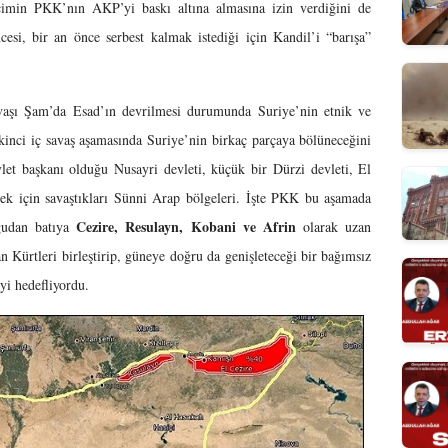
eçimin PKK’nın AKP’yi baskı altına almasına izin verdiğini de
i, bir an önce serbest kalmak istediği için Kandil’i “barışa”
 Esad’ın devrilmesi durumunda Suriye’nin etnik ve
ikinci iç savaş aşamasında Suriye’nin birkaç parçaya bölüneceğini
et başkanı olduğu Nusayri devleti, küçük bir Dürzi devleti, El
mek için savaştıkları Sünni Arap bölgeleri. İşte PKK bu aşamada
Cezire, Resulayn, Kobani ve Afrin
ğudan batıya
olarak uzan
an Kürtleri birleştirip, güneye doğru da genişleteceği bir bağımsız
i hedefliyordu.