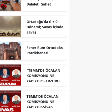
Dalalet, Gaflet
Ortadoğu’da G + 0
Dönemi; Savaş İçinde
Savaş
Fener Rum Ortodoks
Patrikhanesi
"TBMM'DE ÖCALAN
KOMİSYONU NE
YAPIYOR"- ERZURUM
PANELİ
TBMM'DE ÖCALAN
KOMİSYONU NE
YAPIYOR-SİVAS