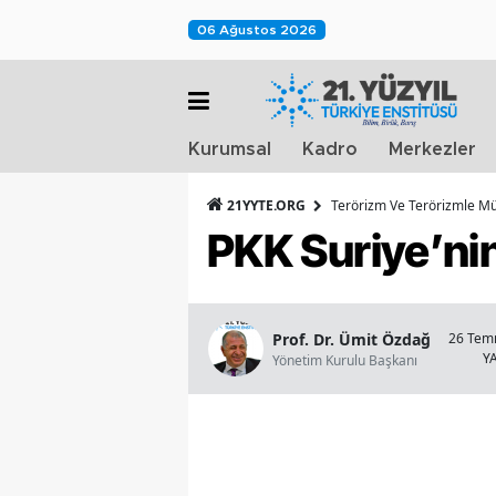
06 Ağustos 2026
Kurumsal
Kadro
Merkezler
21YYTE.ORG
Terörizm Ve Terörizmle M
PKK Suriye’ni
Prof. Dr. Ümit Özdağ
26 Tem
Y
Yönetim Kurulu Başkanı