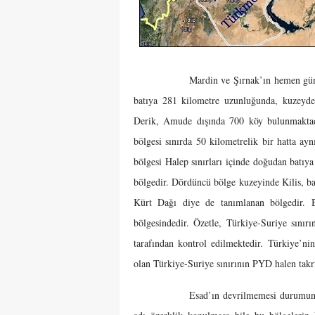
Mardin ve Şırnak’ın hemen güneyinde, H
batıya 281 kilometre uzunluğunda, kuzeyde
Derik, Amude dışında 700 köy bulunmaktadı
bölgesi sınırda 50 kilometrelik bir hatta ayn
bölgesi Halep sınırları içinde doğudan batı
bölgedir. Dördüncü bölge kuzeyinde Kilis, ba
Kürt Dağı diye de tanımlanan bölgedir. 
bölgesindedir. Özetle, Türkiye-Suriye sını
tarafından kontrol edilmektedir. Türkiye’ni
olan Türkiye-Suriye sınırının PYD halen takri
Esad’ın devrilmemesi durumunda iç sa