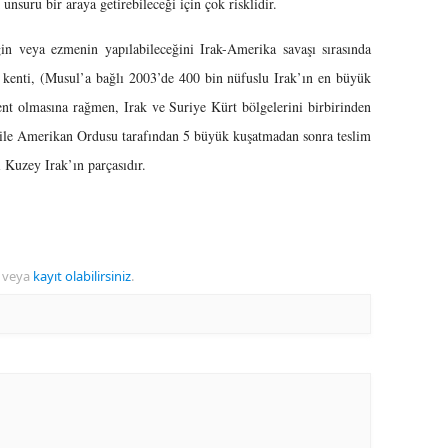
nsuru bir araya getirebileceği için çok risklidir.
ezmenin yapılabileceğini Irak-Amerika savaşı sırasında
 kenti, (Musul’a bağlı 2003’de 400 bin nüfuslu Irak’ın en büyük
kent olmasına rağmen, Irak ve Suriye Kürt bölgelerini birbirinden
i ile Amerikan Ordusu tarafından 5 büyük kuşatmadan sonra teslim
di Kuzey Irak’ın parçasıdır.
veya
kayıt olabilirsiniz
.