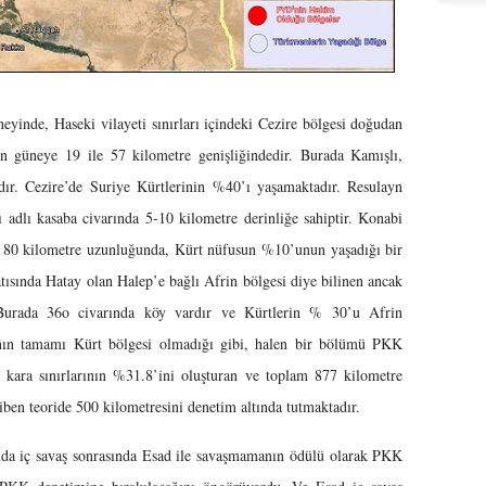
aseki vilayeti sınırları içindeki Cezire bölgesi doğudan
n güneye 19 ile 57 kilometre genişliğindedir. Burada Kamışlı,
r. Cezire’de Suriye Kürtlerinin %40’ı yaşamaktadır. Resulayn
ı adlı kasaba civarında 5-10 kilometre derinliğe sahiptir. Konabi
ya 80 kilometre uzunluğunda, Kürt nüfusun %10’unun yaşadığı bir
tısında Hatay olan Halep’e bağlı Afrin bölgesi diye bilinen ancak
Burada 36o civarında köy vardır ve Kürtlerin % 30’u Afrin
rının tamamı Kürt bölgesi olmadığı gibi, halen bir bölümü PKK
n kara sınırlarının %31.8’ini oluşturan ve toplam 877 kilometre
ben teoride 500 kilometresini denetim altında tutmaktadır.
vaş sonrasında Esad ile savaşmamanın ödülü olarak PKK