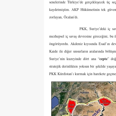
senelerinde Türkiye’de gerçekleşecek üç s
kaydetmiştim. AKP Hükümetinin tek güvences
zorlayan, Öcalan’dı.
PKK, Suriye’deki iç savaşı Şam’da
mezhepsel iç savaş devresine gireceğini, bu 
öngörüyordu. Akdeniz kıyısında Esad’ın devl
Kaide ile diğer unsurların aralarında bölüş
cepte
Suriye’nin kuzeyinde dört ana “
” do
stratejik derinlikten yoksun bir şekilde yaşay
PKK Kürdistan’ı kurmak için harekete geçmey