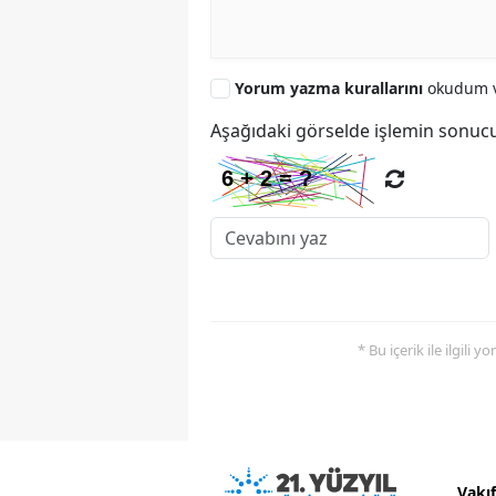
Yorum yazma kurallarını
okudum v
Aşağıdaki görselde işlemin sonucu
* Bu içerik ile ilgili 
Vakı