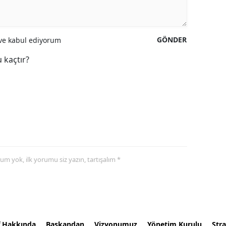
GÖNDER
e kabul ediyorum
 kaçtır?
yorum yok, ilk yorumu siz yazın, tartışalım *
f Hakkında
Başkandan
Vizyonumuz
Yönetim Kurulu
Stra