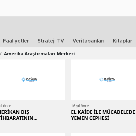
Faaliyetler
Strateji TV
Veritabanları
Kitaplar
/
Amerika Araştırmaları Merkezi
ıl önce
16 yıl önce
ERİKAN DIŞ
EL KAİDE İLE MÜCADELEDE
TİHBARATININ
YEMEN CEPHESİ
VENİLİRLİĞİ