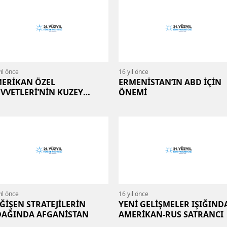
ıl önce
16 yıl önce
ERİKAN ÖZEL
ERMENİSTAN’IN ABD İÇİN
VVETLERİ’NİN KUZEY
ÖNEMİ
AK’TAKİ ETKİNLİĞİ
ıl önce
16 yıl önce
ĞİŞEN STRATEJİLERİN
YENİ GELİŞMELER IŞIĞIND
AĞINDA AFGANİSTAN
AMERİKAN-RUS SATRANCI