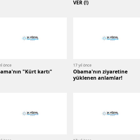
VER (!)
ıl önce
17 yıl önce
ama'nın "Kürt kartı"
Obama'nın ziyaretine
yüklenen anlamlar!