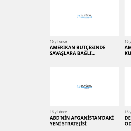
16 yıl önce
16 y
AMERİKAN BÜTÇESİNDE
AM
SAVAŞLARA BAĞLI
KU
DEĞİŞİMLER
IR
16 yıl önce
16 y
ABD’NİN AFGANİSTAN’DAKİ
DE
YENİ STRATEJİSİ
OD