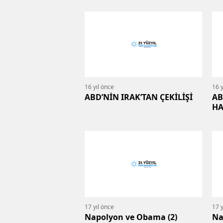
16 yıl önce
16 y
ABD’NİN IRAK’TAN ÇEKİLİŞİ
AB
HA
As
Baş
17 yıl önce
17 y
Napolyon ve Obama (2)
Na