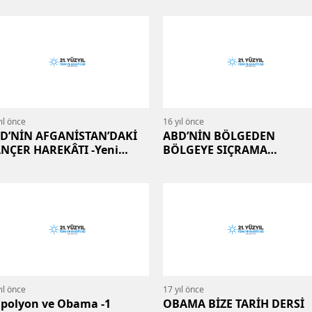
ıl önce
16 yıl önce
D’NİN AFGANİSTAN’DAKİ
ABD’NİN BÖLGEDEN
NÇER HAREKÂTI -Yeni
BÖLGEYE SIÇRAMA
keri Stratejinin
STRATEJİSİ
arısızlığı-
ıl önce
17 yıl önce
polyon ve Obama -1
OBAMA BİZE TARİH DERSİ