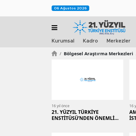
06 Ağustos 2026
Kurumsal
Kadro
Merkezler
/
Bölgesel Araştırma Merkezleri
16 yıl önce
16 y
21. YÜZYIL TÜRKİYE
AM
ENSTİTÜSÜ’NDEN ÖNEMLİ
İS
ÖNGÖRÜ
GÜ